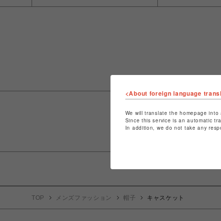
<About foreign language trans
We will translate the homepage into 
Since this service is an automatic tr
In addition, we do not take any resp
TOP
メンズファッション
帽子
キャスケット