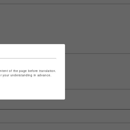
ontent of the page before translation.
for your understanding in advance.