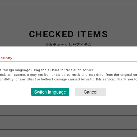
CHECKED ITEMS
最近チェックしたアイテム
lation>
a foreign language using the automatic translation service.
anslation system, it may not be translated correctly and may differ from the original c
最近見た商品がありません。
onsibility for any direct or indirect damage caused by using this service. Thank you 
Switch language
Cancel