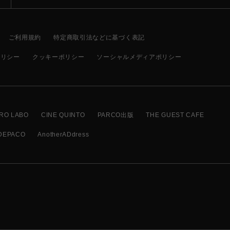
ご利用規約
特定商取引法などに基づく表記
ポリシー
クッキーポリシー
ソーシャルメディアポリシー
RO LABO
CINE QUINTO
PARCO出版
THE GUEST CAFE
DEPACO
AnotherADdress