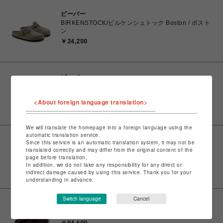
ビーバー
BIRKENSTOCK/ビルケンシュトック Boston / ボスト
ン
￥24,200
ビーバー
BIRKENSTOCK/ビルケンシュトック Boston / ボスト
ン
<About foreign language translation>
￥24,200
We will translate the homepage into a foreign language using the
automatic translation service.
ビーバー
Since this service is an automatic translation system, it may not be
Last Resort AB/ラストリゾートエービー/VM001-
translated correctly and may differ from the original content of the
page before translation.
Suede-BLACK
In addition, we do not take any responsibility for any direct or
￥15,400
indirect damage caused by using this service. Thank you for your
understanding in advance.
Switch language
Cancel
ビーバー
Paraboot/パラブーツ MICHAEL ミカエル