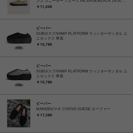
ンズ スニーカー シューズ INCENSE/BLACK 28.0cm
VN000VA6DRT 0198266310121 【送料無料 北海道/
￥11,000
沖縄/離島を除く】
ビーバー
SUBU/スブ/VAMP PLATFORM ウィンターサンダル ユ
ニセックス 厚底
￥10,780
ビーバー
SUBU/スブ/VAMP PLATFORM ウィンターサンダル ユ
ニセックス 厚底
￥10,780
ビーバー
MANEBU/マネブ/VOVO SUEDE ローファー
￥17,380