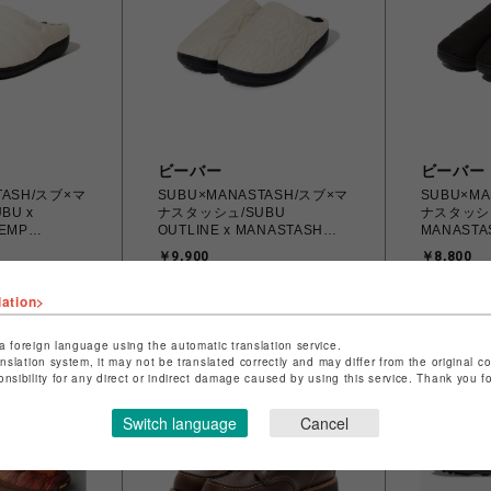
ビーバー
ビーバー
TASH/スブ×マ
SUBU×MANASTASH/スブ×マ
SUBU×MA
BU x
ナスタッシュ/SUBU
ナスタッシュ
EMP
OUTLINE x MANASTASH
MANASTA
DAL
HEMP OUTLINE SANDAL
RIPSTOP
￥9,900
￥8,800
lation>
a foreign language using the automatic translation service.
anslation system, it may not be translated correctly and may differ from the original c
onsibility for any direct or indirect damage caused by using this service. Thank you 
Switch language
Cancel