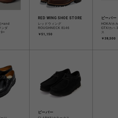
RED WING SHOE STORE
ビーバー
)×and
レッドウィング
HOKA/ホカ
ドワンダ
ROUGHNECK 8146
GTX/カハ
 9+
ス
￥51,150
￥38,500
ビーバー