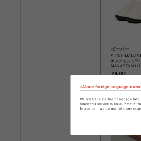
ビーバー
SUBU×MANAS
ナスタッシュ/SU
MANASTASH H
RIPSTOP SAN
￥8,800
<About foreign language trans
We will translate the homepage into 
Since this service is an automatic tr
In addition, we do not take any resp