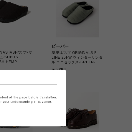
ビーバー
NASTASH/スブ×マ
SUBU/スブ ORIGINALS F-
/SUBU x
LINE 25FW ウィンターサンダ
SH HEMP
ル ユニセックス-GREEN-
 SANDAL
￥5,280
ontent of the page before translation.
for your understanding in advance.