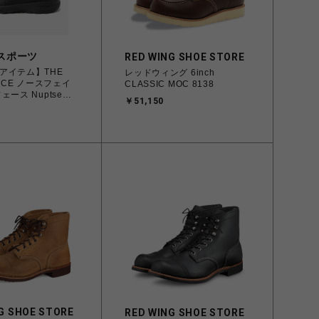
スポーツ
RED WING SHOE STORE
アイテム】THE
レッドウィング 6inch
FACE ノースフェイ
CLASSIC MOC 8138
ェース Nuptse
￥51,150
 Logo Short
GRIP ブーツ ウォー
フ KW（TNFブラ
ホワイト） 23.0cm
249921【送料無料
縄/離島を除く】
G SHOE STORE
RED WING SHOE STORE