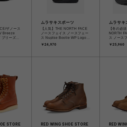
ムラサキスポーツ
ムラサキ
FACE/ザノース
【人気】THE NORTH FACE
【冬の必須
 Breeze
ノースフェイス ノースフェー
NORTH 
ブ ブリーズ
ス Nuptse Bootie WP Logo
ス ノースフ
Short ブーツ ウォータープル
Bootie WP
￥24,970
￥25,960
ーフ KW（TNFブラック×TNF
ARCTIC 
ホワイト） 23.0cm～29.0cm
タープルー
NF52280
ック×TNF
4550219960283【送料無料
～29.0cm NF52485
北海道/沖縄/離島を除く】
4582738
北海道/沖
HOE STORE
RED WING SHOE STORE
RED WIN