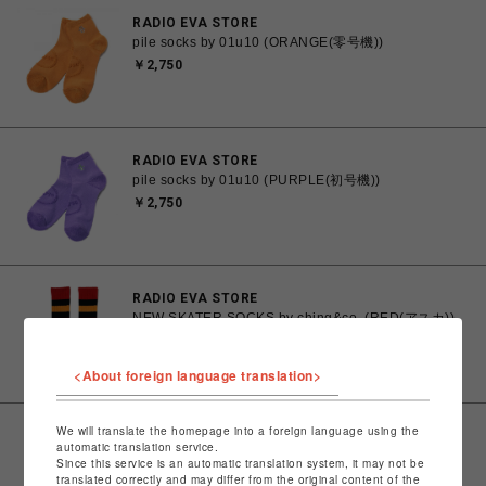
RADIO EVA STORE
pile socks by 01u10 (ORANGE(零号機))
￥2,750
RADIO EVA STORE
pile socks by 01u10 (PURPLE(初号機))
￥2,750
RADIO EVA STORE
NEW SKATER SOCKS by ching&co. (RED(アスカ))
￥2,200
<About foreign language translation>
We will translate the homepage into a foreign language using the
RADIO EVA STORE
automatic translation service.
NEW SKATER SOCKS by ching&co. (WHITE(レイ))
Since this service is an automatic translation system, it may not be
￥2,200
translated correctly and may differ from the original content of the