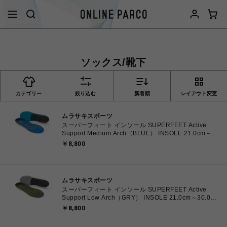
ソックス/靴下
カテゴリー
絞り込む
新着順
レイアウト変更
ムラサキスポーツ
スーパーフィート インソール SUPERFEET Active
Support Medium Arch（BLUE） INSOLE 21.0cm～
30.0cm Bサイズ 21.0cm～23.0cm 正規品
￥8,800
863018251914【税込み10,000円以下 送料1,100円 北
海道/沖縄/離島着払い】
ムラサキスポーツ
スーパーフィート インソール SUPERFEET Active
Support Low Arch（GRY） INSOLE 21.0cm～30.0cm
Bサイズ 21.0cm～23.0cm 正規品 863018251464【税
￥8,800
込み10,000円以下 送料1,100円 北海道/沖縄/離島着払
い】