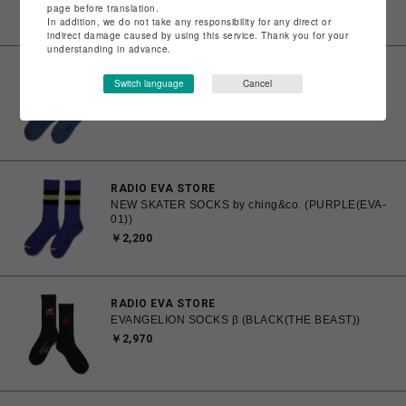
page before translation.
In addition, we do not take any responsibility for any direct or
indirect damage caused by using this service. Thank you for your
understanding in advance.
RADIO EVA STORE
Switch language
Cancel
NEW SKATER SOCKS by ching&co. (BLUE(シンジ))
￥2,200
RADIO EVA STORE
NEW SKATER SOCKS by ching&co. (PURPLE(EVA-
01))
￥2,200
RADIO EVA STORE
EVANGELION SOCKS β (BLACK(THE BEAST))
￥2,970