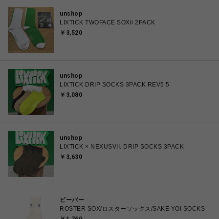
unshop
LIXTICK TWOFACE SOXii 2PACK
￥3,520
unshop
LIXTICK DRIP SOCKS 3PACK REV5.5
￥3,080
unshop
LIXTICK × NEXUSVII. DRIP SOCKS 3PACK
￥3,630
ビーバー
ROSTER SOX/ロスターソックス/SAKE YOI SOCKS