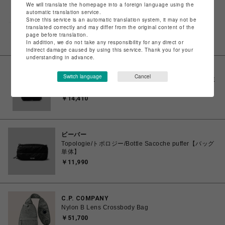
We will translate the homepage into a foreign language using the
サマンサタバサ プチチョイス
automatic translation service.
『スターウォーズ』コレクション ポーチチャーム
Since this service is an automatic translation system, it may not be
￥12,100
translated correctly and may differ from the original content of the
page before translation.
In addition, we do not take any responsibility for any direct or
indirect damage caused by using this service. Thank you for your
understanding in advance.
ビーバー
Switch language
Cancel
topologie/トポロジーBottle Sacoche Large Puffer /ボ
トルサコッシュ ラージ
￥14,410
ビーバー
Topologie/トポロジー/Bottle Sacoche puffer【バッグ
単体】
￥11,990
C.P. COMPANY
Nylon B Lens Crossbody Bag
￥51,700