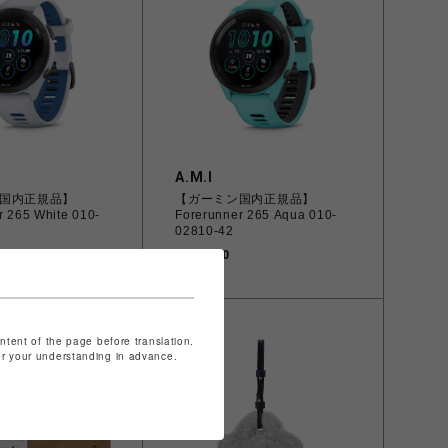
A.M.I
国内正規品】
【ガーミン国内正規品】
r 265 White 010-
Forerunner 265 Aqua 010-
02810-42
￥62,800
ontent of the page before translation.
for your understanding in advance.