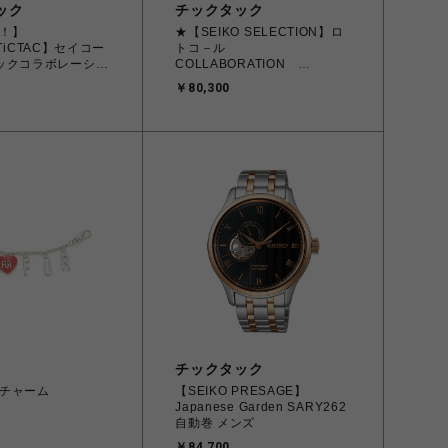
ック
チックタック
！】
★【SEIKO SELECTION】ロ
×TiCTAC】セイコー
トコ－ル
ックコラボレーショ
COLLABORATION
ZSB036 自動巻 メ
MODEL SBJG024 HIBITO
￥80,300
チックタック
チャーム
【SEIKO PRESAGE】
Japanese Garden SARY262
自動巻 メンズ
￥84,700