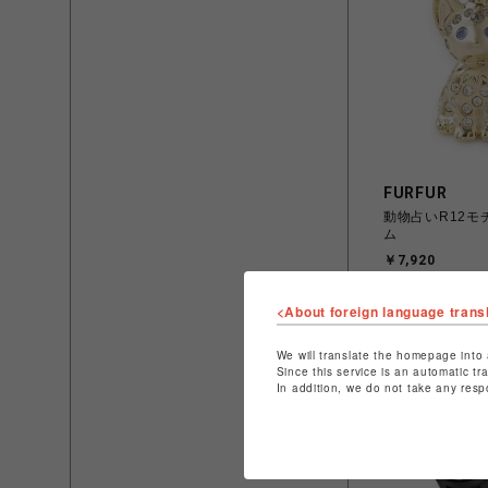
FURFUR
動物占いR12モ
ム
￥7,920
<About foreign language trans
We will translate the homepage into 
Since this service is an automatic tr
In addition, we do not take any resp