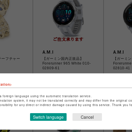
A.M.I
A.M.I
チーフチャー
【ガーミン国内正規品】
【ガーミン
Forerunner 965 White 010-
Forerunne
02809-61
02810-41
￥84,800
￥62,800
lation>
a foreign language using the automatic translation service.
anslation system, it may not be translated correctly and may differ from the original c
onsibility for any direct or indirect damage caused by using this service. Thank you 
Switch language
Cancel