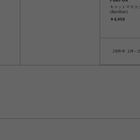
FURFUR
キャットマスコ
(BanBan)
￥4,950
28
件中
1件～