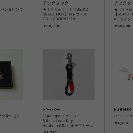
チックタック
チックタ
ileパンダピンブ
★【再入荷！！】【SEIKO
★【再入荷
SELECTION】ロトコ－ル
【SEIKO
COLLABORATION
×チックタ
MODEL SBJG023 MUTTA
ン モデル S
￥80,300
￥55,000
ンズ
ビーバー
FURFUR
ンダの背中ピン
Topologie/トポロジー
ハートロゴ
8.0mm Loop Key
￥4,950
Holder（8.0mmループキーホ
ルダー）
￥3,740