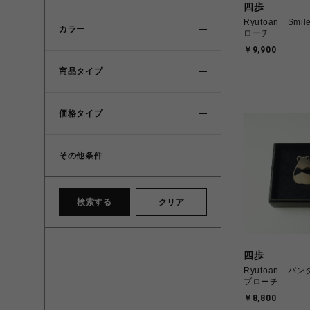
四歩
Ryutoan Sm
カラー
ローチ
￥9,900
商品タイプ
価格タイプ
その他条件
検索する
クリア
四歩
Ryutoan パ
ブローチ
￥8,800