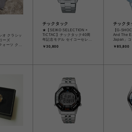
チックタック
チックタ
★【SEIKO SELECTION ×
【G-SHOCK
TiCTAC】チックタック40周
And The 
カシオ クラシッ
年記念モデル セイコーセレク
Japan
シリーズ
ション デイデイト SBTH015
デル 2026
R クォーツ クロ
￥30,800
￥85,800
クオーツ メンズ
8202K-2
セックス
ラー メン