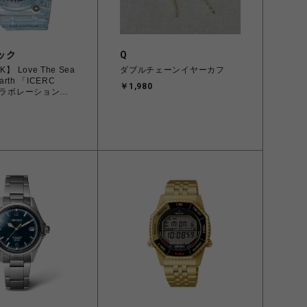
ック
Q
】 Love The Sea
ダブルチェーンイヤーカフ
Earth 「ICERC
￥1,980
」コラボレーションモ
 FROGMAN GW-
JR クジラ 電波ソー
ズ