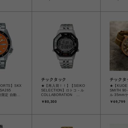
メンズ
チックタック
チックタ
PORTS】SKX
★【再入荷！！】【SEIKO
★【KUO
BSA265
SELECTION】ロトコ－ル
SMITH 9
数量限定 自動巻
COLLABORATION
ル 35mm
MODEL SBJG023 MUTTA
ラウン文字
￥80,300
￥69,799