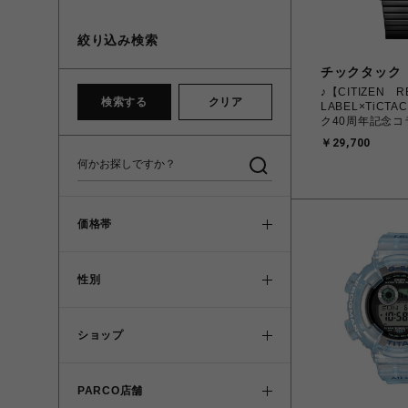
絞り込み検索
チックタック
♪【CITIZEN 
検索する
クリア
LABEL×TiCT
ク40周年記念コ
ン AN3704-53
￥29,700
ンズ
価格帯
性別
ショップ
PARCO店舗