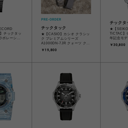
チックタ
チックタック
RECORD
★【SEIKO
AC】チックタッ
TiCTAC
★【CASIO】カシオ クラシッ
ラボレーショ
年記念モデ
ク プレミアムシリーズ
P クォーツ メ
ション デイ
A1000DN-7JR クォーツ クロ
￥30,800
クオーツ 
スバンド付 ユニセックス
￥19,800