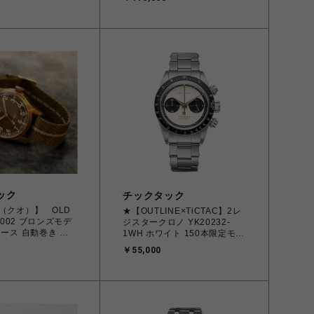
ック
チックタック
E（クオ）】 OLD
★【OUTLINE×TiCTAC】2レ
0-002 ブロンズモデ
ジスタークロノ YK20232-
ケース 自動巻き ブ
1WH ホワイト 150本限定モデ
盤
ル OUTLINE x TiCTAC
￥55,000