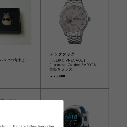
チックタック
n パンダの背中ピン
【SEIKO PRESAGE】
Japanese Garden SARY261
自動巻 メンズ
￥75,900
ontent of the page before translation.