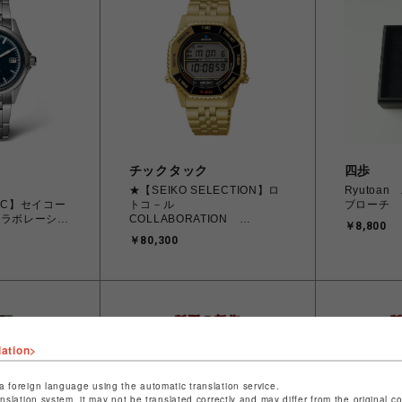
チックタック
四歩
★【SEIKO SELECTION】ロ
Ryutoa
TAC】セイコー
トコ－ル
ブローチ
コラボレーショ
COLLABORATION
￥8,800
036 自動巻 メ
MODEL SBJG024 HIBITO
￥80,300
lation>
a foreign language using the automatic translation service.
anslation system, it may not be translated correctly and may differ from the original c