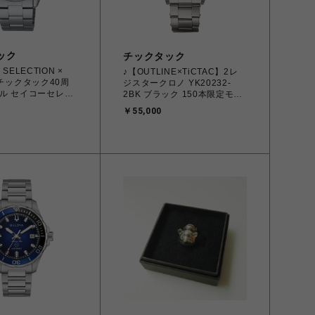
ック
チックタック
 SELECTION ×
♪【OUTLINE×TiCTAC】2レ
】チックタック40周
ジスタークロノ YK20232-
ル セイコーセレク
2BK ブラック 150本限定モデ
デイト SBTH015
ル OUTLINE x TiCTAC
￥55,000
メンズ