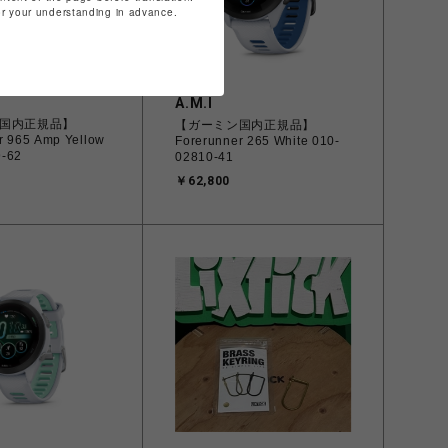
for your understanding in advance.
A.M.I
国内正規品】
【ガーミン国内正規品】
r 965 Amp Yellow
Forerunner 265 White 010-
9-62
02810-41
￥62,800