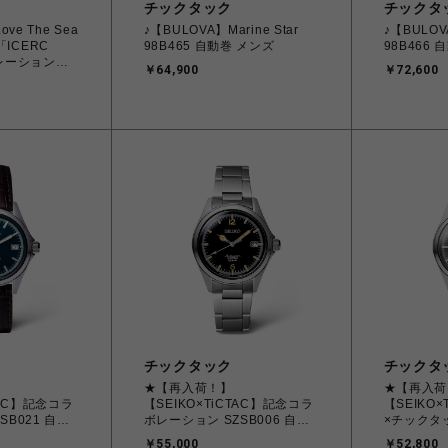
チックタック
チックタ
ve The Sea
♪【BULOVA】Marine Star
♪【BULOVA
 「ICERC
98B465 自動巻 メンズ
98B466
ボレーションモ
￥64,900
￥72,600
GMAN GW-
クジラ 電波ソー
チックタック
チックタ
★【再入荷！】
★【再入荷
TAC】記念コラ
【SEIKO×TiCTAC】記念コラ
【SEIKO
SB021 自動
ボレーション SZSB006 自動
×チックタ
巻 メンズ
レーション 
￥55,000
￥52,800