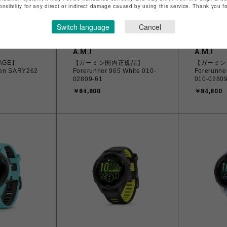
onsibility for any direct or indirect damage caused by using this service. Thank you 
Switch language
Cancel
A.M.I
A.M.I
SAGE】
【ガーミン国内正規品】
【ガーミン
den SARY262
Forerunner 965 White 010-
Forerunne
02809-61
010-0280
￥84,800
￥84,800