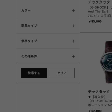
チックタック
【G-SHOCK】 Lo
カラー
And The Earth
Japan」コラ
デル 2026 FRO
￥85,800
8202K-2JR 
商品タイプ
ラー メンズ
価格タイプ
その他条件
検索する
クリア
チックタック
★【再入荷】
【SEIKO×TiC
ボレーション SZ
巻 メンズ
￥52,800