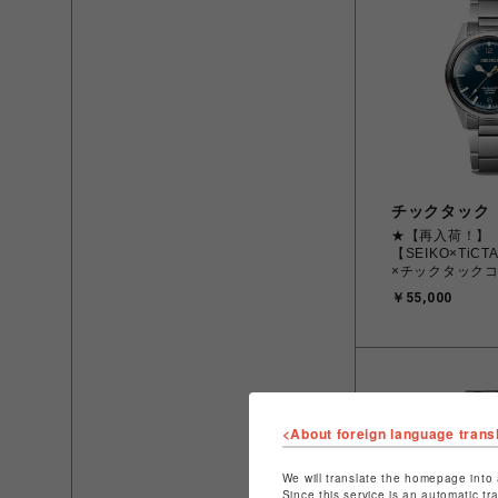
チックタック
★【再入荷！】
【SEIKO×TiC
×チックタック
ン モデル SZSB
￥55,000
ンズ
<About foreign language trans
We will translate the homepage into 
Since this service is an automatic tr