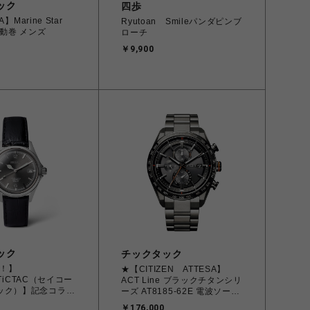
ック
四歩
】Marine Star
Ryutoan Smileパンダピンブ
 自動巻 メンズ
ローチ
￥9,900
ック
チックタック
！】
★【CITIZEN ATTESA】
×TiCTAC（セイコー
ACT Line ブラックチタンシリ
ック）】記念コラボ
ーズ AT8185-62E 電波ソーラ
SZSB007 自動巻
ー メンズ
￥176,000