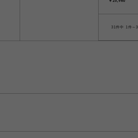
￥25,960
31
件中
1件～