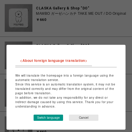
CLASKA Gallery & Shop "DO"
MAMBO ガーゼハンカチ TAKE ME OUT / DO Original
￥660
CLASKA Gallery & Shop "DO"
MAMBO ガーゼハンカチ WAKE UP / DO Original
￥660
<About foreign language translation>
We will translate the homepage into a foreign language using the
automatic translation service.
CLASKA Gallery & Shop "DO"
Since this service is an automatic translation system, it may not be
MAMBO ガーゼハンカチ PLAYBOW / DO Original
translated correctly and may differ from the original content of the
page before translation.
￥660
In addition, we do not take any responsibility for any direct or
indirect damage caused by using this service. Thank you for your
understanding in advance.
Switch language
Cancel
CLASKA Gallery & Shop "DO"
MAMBO ガーゼハンカチ KAO / DO Original