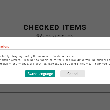
CHECKED ITEMS
最近チェックしたアイテム
lation>
a foreign language using the automatic translation service.
anslation system, it may not be translated correctly and may differ from the original c
最近見た商品がありません。
onsibility for any direct or indirect damage caused by using this service. Thank you 
Switch language
Cancel