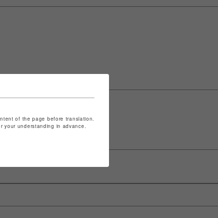
ontent of the page before translation.
for your understanding in advance.