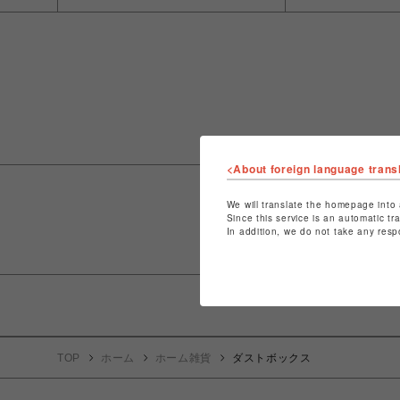
<About foreign language trans
We will translate the homepage into 
Since this service is an automatic tr
In addition, we do not take any resp
TOP
ホーム
ホーム雑貨
ダストボックス