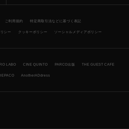
ご利用規約
特定商取引法などに基づく表記
ポリシー
クッキーポリシー
ソーシャルメディアポリシー
RO LABO
CINE QUINTO
PARCO出版
THE GUEST CAFE
DEPACO
AnotherADdress