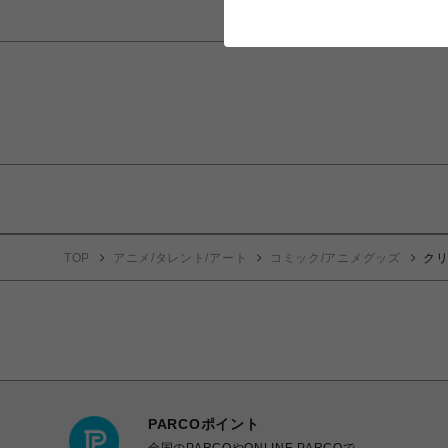
TOP
アニメ/タレント/アート
コミック/アニメグッズ
ク
PARCOポイント
全国のPARCOやONLINE PARCOで