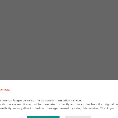
lation>
a foreign language using the automatic translation service.
anslation system, it may not be translated correctly and may differ from the original c
CHECKED ITEMS
onsibility for any direct or indirect damage caused by using this service. Thank you 