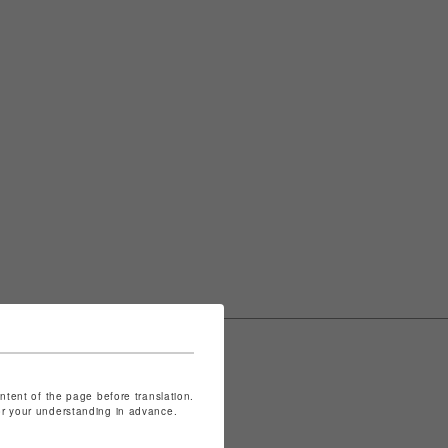
ontent of the page before translation.
for your understanding in advance.