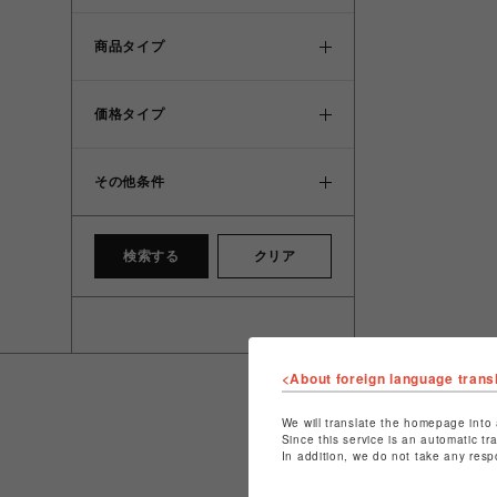
商品タイプ
価格タイプ
その他条件
検索する
クリア
<About foreign language trans
We will translate the homepage into 
Since this service is an automatic tr
In addition, we do not take any resp