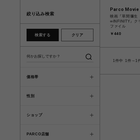
Parco Movie
絞り込み検索
映画『草間彌生
∞INFINITY』
ファイル
￥440
検索する
クリア
1
件中
1件～1
価格帯
性別
ショップ
PARCO店舗