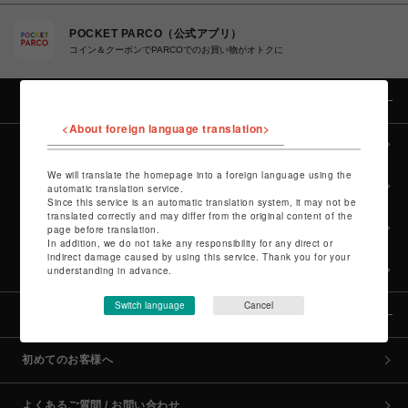
POCKET PARCO（公式アプリ）
コイン＆クーポンでPARCOでのお買い物がオトクに
カテゴリー
<About foreign language translation>
全カテゴリーから探す
We will translate the homepage into a foreign language using the
culture TOP
automatic translation service.
Since this service is an automatic translation system, it may not be
translated correctly and may differ from the original content of the
POP-UP SHOP TOP
page before translation.
In addition, we do not take any responsibility for any direct or
indirect damage caused by using this service. Thank you for your
PARCO GAMES TOP
understanding in advance.
Switch language
Cancel
全国のPARCO店舗
初めてのお客様へ
よくあるご質問 / お問い合わせ