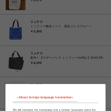
￥2,970
リュテス
ミッフィー帆布トート 限定ドレスブルー！
￥3,300
リュテス
新作！【マザーバック ミッフィー(miffy) 】6048 BK
￥4,290
リュテス
【マザーバック ミッフィー(miffy) 】6061 B185ホワイ
ト
<About foreign language translation>
￥3,740
We will translate the homepage into a foreign language using the