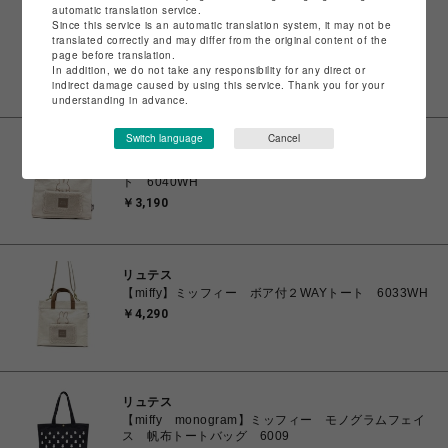
automatic translation service.
リュテス
Since this service is an automatic translation system, it may not be
【miffy】ミッフィーボアたっぷりトート 6070WH
translated correctly and may differ from the original content of the
page before translation.
￥4,290
In addition, we do not take any responsibility for any direct or
indirect damage caused by using this service. Thank you for your
understanding in advance.
Switch language
Cancel
リュテス
【miffy】ミッフィー サイドボタンボア付ミニトー
ト 6040WH
￥3,190
リュテス
【miffy】ミッフィー ボア付２WAYトート 6033WH
￥4,290
リュテス
【miffy monogram】ミッフィー モノグラムフェイ
ス 帆布トートバッグ 6009