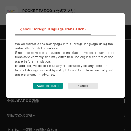
POCKET PARCO（公式アプリ）
コイン＆クーポンでPARCOでのお買い物がオトクに
<About foreign language translation>
カテゴリー
We will translate the homepage into a foreign language using the
全カテゴリーから探す
automatic translation service.
Since this service is an automatic translation system, it may not be
translated correctly and may differ from the original content of the
culture TOP
page before translation.
In addition, we do not take any responsibility for any direct or
indirect damage caused by using this service. Thank you for your
POP-UP SHOP TOP
understanding in advance.
Switch language
Cancel
PARCO GAMES TOP
全国のPARCO店舗
初めてのお客様へ
よくあるご質問 / お問い合わせ