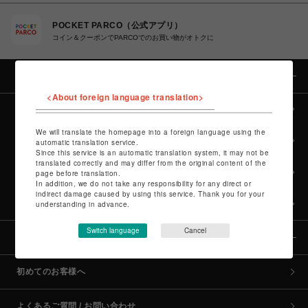
POCKET PARCO（公式アプリ）
コイン＆クーポンでPARCOでのお買い物がオトクに
カテゴリー
<About foreign language translation>
全カテゴリーから探す
We will translate the homepage into a foreign language using the
culture TOP
automatic translation service.
Since this service is an automatic translation system, it may not be
translated correctly and may differ from the original content of the
POP-UP SHOP TOP
page before translation.
In addition, we do not take any responsibility for any direct or
indirect damage caused by using this service. Thank you for your
PARCO GAMES TOP
understanding in advance.
Switch language
Cancel
全国のPARCO店舗
初めてのお客様へ
よくあるご質問 / お問い合わせ