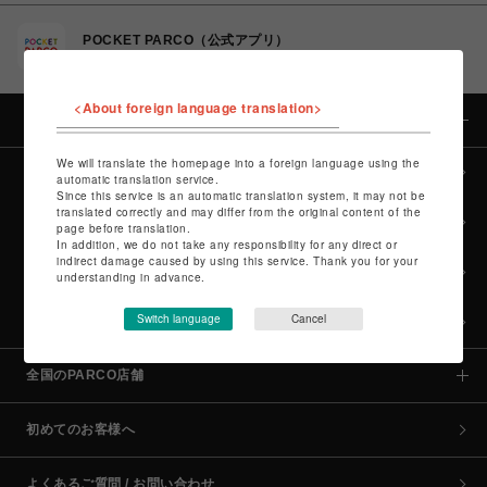
POCKET PARCO（公式アプリ）
コイン＆クーポンでPARCOでのお買い物がオトクに
<About foreign language translation>
カテゴリー
We will translate the homepage into a foreign language using the
全カテゴリーから探す
automatic translation service.
Since this service is an automatic translation system, it may not be
translated correctly and may differ from the original content of the
culture TOP
page before translation.
In addition, we do not take any responsibility for any direct or
indirect damage caused by using this service. Thank you for your
POP-UP SHOP TOP
understanding in advance.
Switch language
Cancel
PARCO GAMES TOP
全国のPARCO店舗
初めてのお客様へ
よくあるご質問 / お問い合わせ