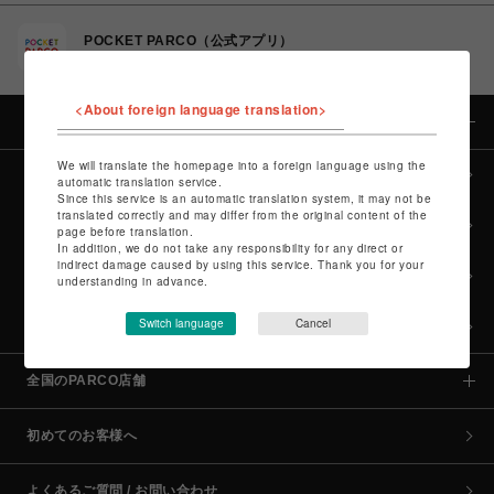
POCKET PARCO（公式アプリ）
コイン＆クーポンでPARCOでのお買い物がオトクに
<About foreign language translation>
カテゴリー
We will translate the homepage into a foreign language using the
全カテゴリーから探す
automatic translation service.
Since this service is an automatic translation system, it may not be
translated correctly and may differ from the original content of the
culture TOP
page before translation.
In addition, we do not take any responsibility for any direct or
indirect damage caused by using this service. Thank you for your
POP-UP SHOP TOP
understanding in advance.
Switch language
Cancel
PARCO GAMES TOP
全国のPARCO店舗
初めてのお客様へ
よくあるご質問 / お問い合わせ