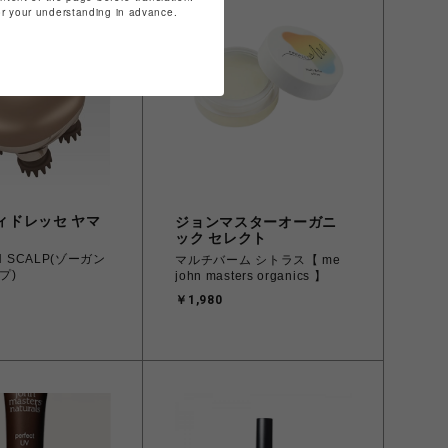
for your understanding in advance.
ィドレッセ ヤマ
ジョンマスターオーガニ
ック セレクト
N SCALP(ゾーガン
マルチバーム シトラス【 me
プ)
john masters organics 】
￥1,980