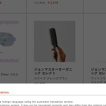
4
￥2,860
￥2,574
ジョンマスターオーガニ
ジョンマ
ック セレクト
ック セ
 Fleur フロス
スリーク クレンズブラシ
フィトソリ
イニング 
￥4,950
￥5,500
lation>
a foreign language using the automatic translation service.
anslation system, it may not be translated correctly and may differ from the original c