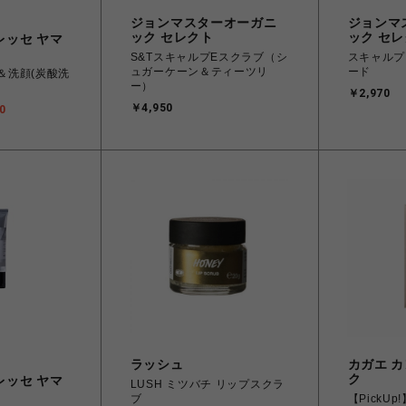
ジョンマスターオーガニ
ジョンマ
ック セレクト
ック セ
レッセ ヤマ
S&TスキャルプEスクラブ（シ
スキャルプ
ュガーケーン＆ティーツリ
ード
グ＆洗顔(炭酸洗
ー）
￥2,970
￥4,950
0
ラッシュ
カガエ 
ク
レッセ ヤマ
LUSH ミツバチ リップスクラ
ブ
【PickU