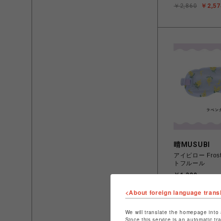
￥2,860
￥2,57
晴MUSUBI
アイピロー Frost
トフルール
￥1,320
<About foreign language trans
We will translate the homepage into 
Since this service is an automatic tr