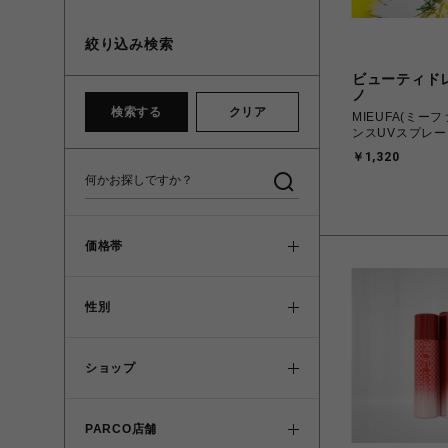
絞り込み検索
ビューティド
ノ
検索する
クリア
MIEUFA(ミーファ) フ
ンスUVスプレ
￥1,320
価格帯
性別
ショップ
PARCO店舗