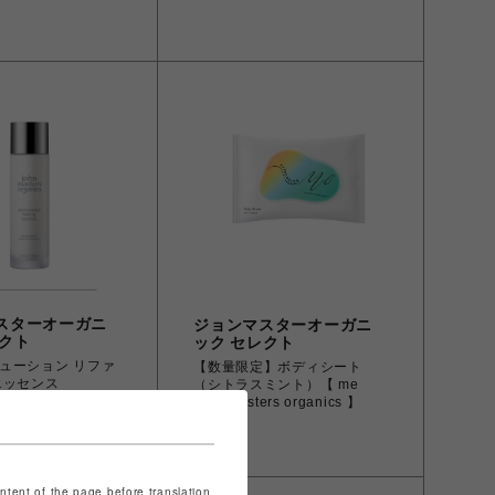
スターオーガニ
ジョンマスターオーガニ
レクト
ック セレクト
ューション リファ
【数量限定】ボディシート
エッセンス
（シトラスミント）【 me
john masters organics 】
￥990
ontent of the page before translation.