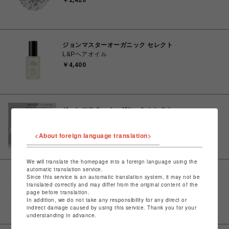
￥2,420
ジョンマスターオーガニック セレクト
L&Pヘアオイル
￥4,400
ジョンマスターオーガニック セレクト
L&Cマルチバーム（ラベンダー&カモミール）
￥3,850
<About foreign language translation>
We will translate the homepage into a foreign language using the
automatic translation service.
ジョンマスターオーガニック セレクト
Since this service is an automatic translation system, it may not be
バスソルトセット【 me john masters organics 】
translated correctly and may differ from the original content of the
page before translation.
￥1,980
In addition, we do not take any responsibility for any direct or
indirect damage caused by using this service. Thank you for your
understanding in advance.