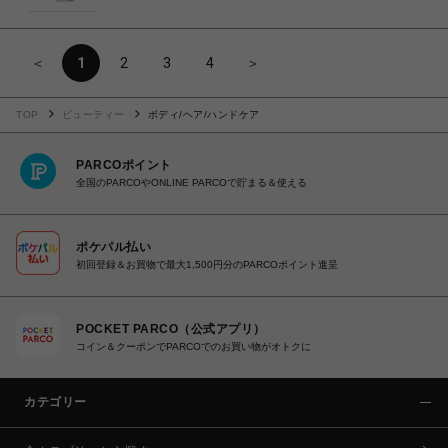
＜
1
2
3
4
＞
TOP
ビューティー
ボディ/ヘア/ハンドケア
PARCOポイント
全国のPARCOやONLINE PARCOで貯まる＆使える
ポケパル払い
初回登録＆お買物で最大1,500円分のPARCOポイント進呈
POCKET PARCO（公式アプリ）
コイン＆クーポンでPARCOでのお買い物がオトクに
カテゴリー