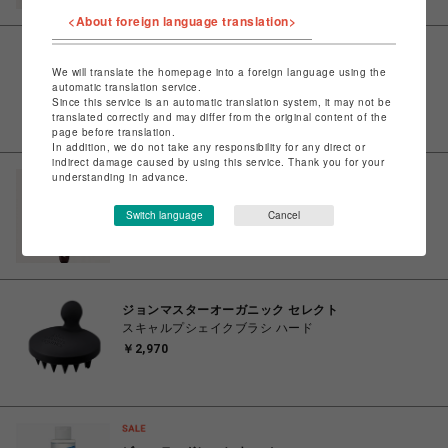
<About foreign language translation>
ジョンマスターオーガニック セレクト
We will translate the homepage into a foreign language using the
ベントパドルブラシ
automatic translation service.
￥4,400
Since this service is an automatic translation system, it may not be
translated correctly and may differ from the original content of the
page before translation.
In addition, we do not take any responsibility for any direct or
indirect damage caused by using this service. Thank you for your
understanding in advance.
ジョンマスターオーガニック セレクト
コンボパドルブラシ
Switch language
Cancel
￥4,620
ジョンマスターオーガニック セレクト
スキャルプシェイクブラシ ハード
￥2,970