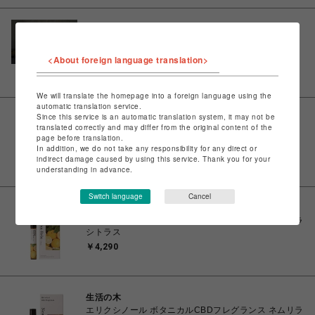
生活の木
Hinokiアロマキャップ 丸
￥1,760
<About foreign language translation>
We will translate the homepage into a foreign language using the
automatic translation service.
Since this service is an automatic translation system, it may not be
ラッシュ
translated correctly and may differ from the original content of the
LUSH ビューティースリープ 315g
page before translation.
￥4,560
In addition, we do not take any responsibility for any direct or
indirect damage caused by using this service. Thank you for your
understanding in advance.
Switch language
Cancel
生活の木
エリクシノール ボタニカルCBDフレグランス ネムリラ
シトラス
￥4,290
生活の木
エリクシノール ボタニカルCBDフレグランス ネムリラ