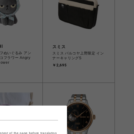
I
スミス
フぬいぐるみ アン
スミス パルコヤ上野限定 イン
フラワー Angry
ナーキャリングS
lower
￥2,695
ontent of the page before translation.