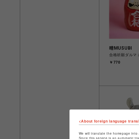
晴MUSUBI
合格祈願ダルマ 
￥770
<About foreign language trans
We will translate the homepage into 
Since this service is an automatic tr