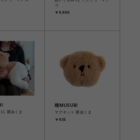
ぬいぐるみ LL アングリーマチ
コ
￥9,900
I
晴MUSUBI
LL 醤油くま
マグネット 醤油くま
￥935