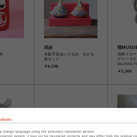
四歩
晴MUSUB
赤
木版手染ぬいぐるみ おひな
花柄スカー
様セット
グリーマチコ
Machiko F
￥4,598
￥2,200
lation>
a foreign language using the automatic translation service.
anslation system, it may not be translated correctly and may differ from the original c