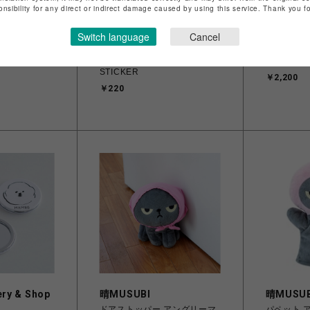
onsibility for any direct or indirect damage caused by using this service. Thank you 
Switch language
Cancel
GAN-BAN/岩盤
晴MUSUB
 つまんでアニ
GAN-BAN NEON LOGO
ぬいぐるみ
STICKER
￥2,200
￥220
ery & Shop
晴MUSUBI
晴MUSUB
ドアストッパー アングリーマ
パペット 