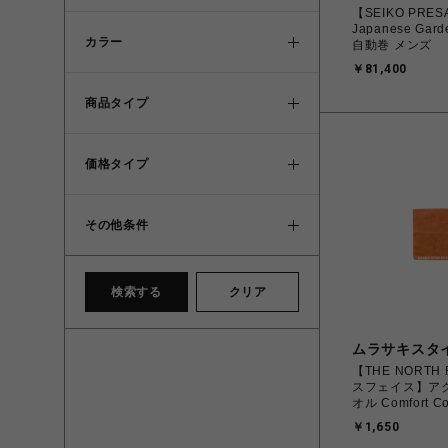
【SEIKO PRE
Japanese Gar
カラー
自動巻 メンズ
￥81,400
商品タイプ
価格タイプ
その他条件
検索する
クリア
ムラサキスタ
【THE NORTH 
スフェイス】ア
オル Comfort Co
コンフォートコ
￥1,650
Sサイズ NN22102 PA 