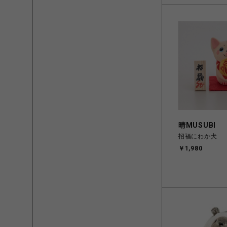
晴MUSUBI
招福にわか犬
￥1,980