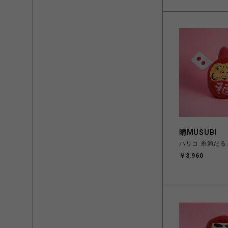
ヤ
晴MUSUBI
ハリコ 糸満だる
￥3,960