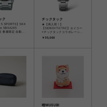
ック
チックタック
 5 SPORTS】SKX
★【再入荷！】
yle SBSA265
【SEIKO×TiCTAC】セイコー
別注 数量限定 自動巻
×チックタックコラボレーショ
ン モデル SZSB036 自動巻 メ
￥55,000
ンズ
晴MUSUBI