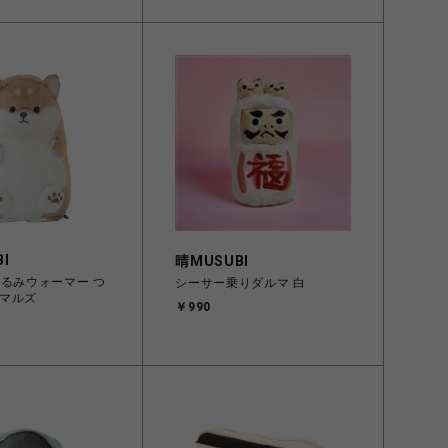
I
晴MUSUBI
ぐるみウォーマー つ
シーサー乗りダルマ 白
マルズ
￥990