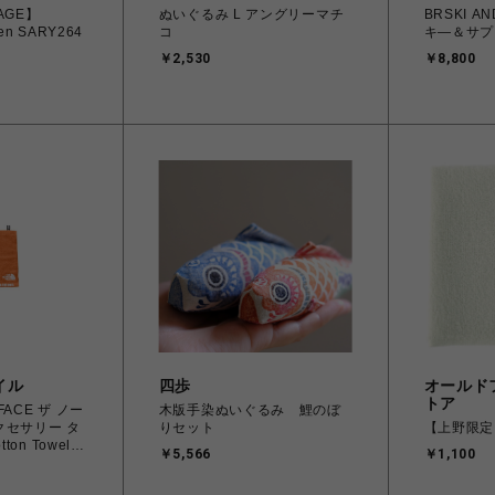
SAGE】
ぬいぐるみ L アングリーマチ
BRSKI A
den SARY264
コ
キ―＆サプ
￥2,530
￥8,800
イル
四歩
オールド
トア
FACE ザ ノー
木版手染ぬいぐるみ 鯉のぼ
クセサリー タ
りセット
【上野限定
tton Towel
￥5,566
￥1,100
ットンタオル
パパイ