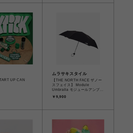
ムラサキスタイル
START UP CAN
【THE NORTH FACE ザノー
スフェイス】 Module
Umbralla モジュールアンブレ
ラ (傘）NN32438 K ブラック
￥9,900