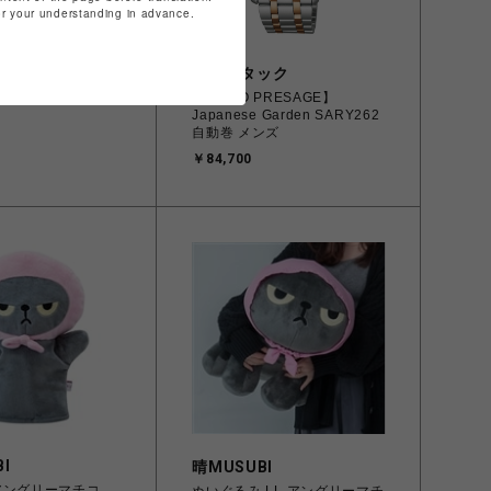
for your understanding in advance.
I
チックタック
 アングリーマチコ
【SEIKO PRESAGE】
Japanese Garden SARY262
自動巻 メンズ
￥84,700
I
晴MUSUBI
アングリーマチコ