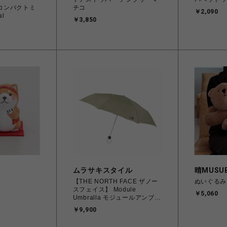
ルコンパクトミ
チコ
￥2,090
al
￥3,850
ムラサキスタイル
晴MUSUB
【THE NORTH FACE ザノー
ぬいぐるみ 
スフェイス】 Module
￥5,060
Umbralla モジュールアンブレ
ラ (傘）NN32438 FR フォー
￥9,900
ルンロック