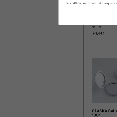
In addition, we do not take any resp
晴MUSUBI
スマホスタンド
マルズ
￥2,640
CLASKA Gall
"DO"