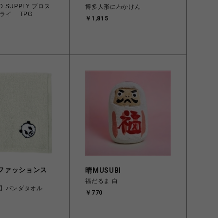
ND SUPPLY ブロス
博多人形にわかけん
ライ TPG
￥1,815
ファッションス
晴MUSUBI
福だるま 白
】パンダタオル
￥770