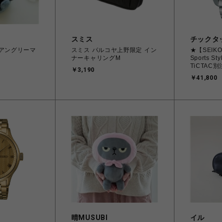
スミス
チックタ
 アングリーマ
スミス パルコヤ上野限定 イン
★【SEIKO
ナーキャリングM
Sports St
TiCTAC
￥3,190
メンズ
￥41,800
晴MUSUBI
イル