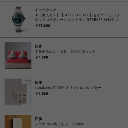
チックタック
★【再入荷！】【SEIKO×TiCTAC】セイコー×チック
タックコラボレーション モデル SZSB036 自動巻 メン
ズ
￥55,000
四歩
木版手染ぬいぐるみ おひな様セット
￥4,598
四歩
kanataiko 2026年 オリジナルカレンダー
￥1,800
四歩
ノラヤ 海の鳥ごよみ 2026年