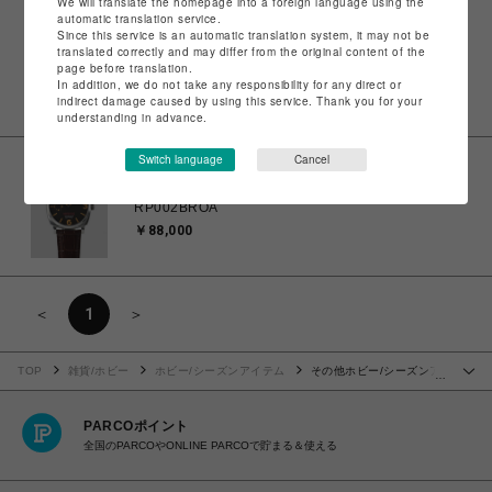
We will translate the homepage into a foreign language using the
automatic translation service.
A.M.I
Since this service is an automatic translation system, it may not be
【レッドパイン国内正規品】機械式腕時計組立キット
translated correctly and may differ from the original content of the
page before translation.
RP002BGRA
In addition, we do not take any responsibility for any direct or
￥88,000
indirect damage caused by using this service. Thank you for your
understanding in advance.
Switch language
Cancel
A.M.I
【レッドパイン国内正規品】機械式腕時計組立キット
RP002BROA
￥88,000
＜
1
＞
TOP
雑貨/ホビー
ホビー/シーズンアイテム
その他ホビー/シーズンア
…
イテム
PARCOポイント
全国のPARCOやONLINE PARCOで貯まる＆使える