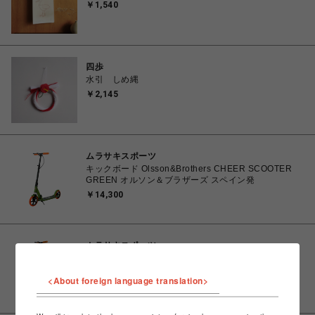
￥1,540
四歩
水引 しめ縄
￥2,145
ムラサキスポーツ
キックボード Olsson&Brothers CHEER SCOOTER
GREEN オルソン＆ブラザーズ スペイン発
￥14,300
ムラサキスポーツ
キックボード Olsson&Brothers CHEER SCOOTER
BLACK オルソン＆ブラザーズ スペイン発
<About foreign language translation>
￥14,300