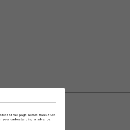
ontent of the page before translation.
for your understanding in advance.