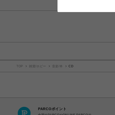
TOP
雑貨/ホビー
音楽/本
CD
PARCOポイント
全国のPARCOやONLINE PARCOで