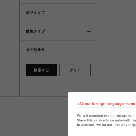
商品タイプ
価格タイプ
その他条件
検索する
クリア
<About foreign language trans
We will translate the homepage into 
Since this service is an automatic tr
In addition, we do not take any resp