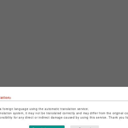
lation>
a foreign language using the automatic translation service.
anslation system, it may not be translated correctly and may differ from the original c
CHECKED ITEMS
onsibility for any direct or indirect damage caused by using this service. Thank you 