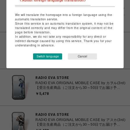
<About foreign language translation>
RADIO EVA STORE
RADIO EVA ORIGINAL MOBILE CASE by エヴァンゲ
リオン第13号機(KENTA KAKIKAWA)【受注生産商品
We will translate the homepage into a foreign language using the
（ご注文から30～50日でお届け予定）】
automatic translation service.
￥5,478
Since this service is an automatic translation system, it may not be
translated correctly and may differ from the original content of the
page before translation.
In addition, we do not take any responsibility for any direct or
indirect damage caused by using this service. Thank you for your
RADIO EVA STORE
understanding in advance.
RADIO EVA ORIGINAL MOBILE CASE by マリ(3rd)
【受注生産商品（ご注文から30～50日でお届け予
定）】
Switch language
Cancel
￥5,478
RADIO EVA STORE
RADIO EVA ORIGINAL MOBILE CASE by カヲル(3rd)
【受注生産商品（ご注文から30～50日でお届け予
定）】
￥5,478
RADIO EVA STORE
RADIO EVA ORIGINAL MOBILE CASE by アスカ(3rd)
【受注生産商品（ご注文から30～50日でお届け予
定）】