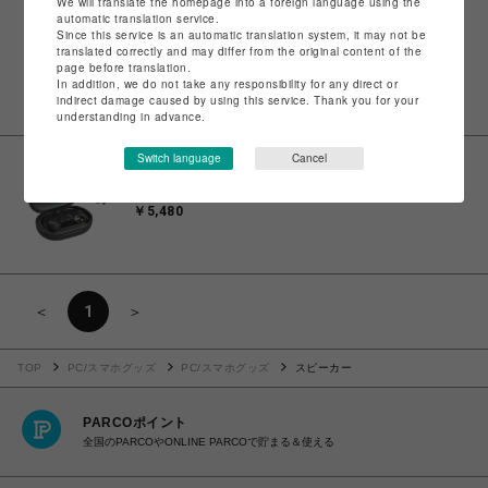
We will translate the homepage into a foreign language using the
automatic translation service.
ビーバー
Since this service is an automatic translation system, it may not be
JLab/ジェイラブ FLEX ワイヤレスイヤホン イヤ
translated correctly and may differ from the original content of the
page before translation.
ーカフ型
In addition, we do not take any responsibility for any direct or
￥9,900
indirect damage caused by using this service. Thank you for your
understanding in advance.
Switch language
Cancel
ビーバー
JLab/ジェイラブ GO SPORT＋ ワイヤレスイヤホン
￥5,480
＜
1
＞
TOP
PC/スマホグッズ
PC/スマホグッズ
スピーカー
PARCOポイント
全国のPARCOやONLINE PARCOで貯まる＆使える