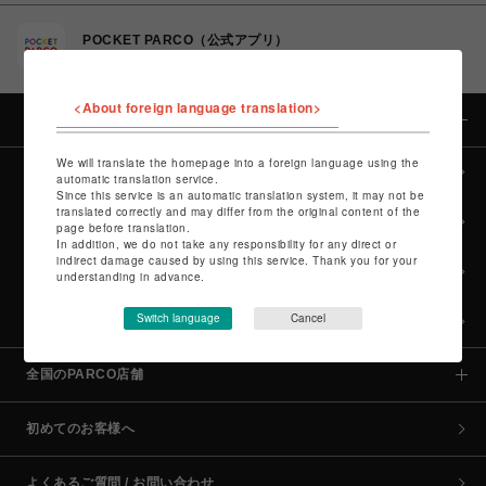
POCKET PARCO（公式アプリ）
コイン＆クーポンでPARCOでのお買い物がオトクに
<About foreign language translation>
カテゴリー
We will translate the homepage into a foreign language using the
全カテゴリーから探す
automatic translation service.
Since this service is an automatic translation system, it may not be
translated correctly and may differ from the original content of the
culture TOP
page before translation.
In addition, we do not take any responsibility for any direct or
indirect damage caused by using this service. Thank you for your
POP-UP SHOP TOP
understanding in advance.
Switch language
Cancel
PARCO GAMES TOP
全国のPARCO店舗
初めてのお客様へ
よくあるご質問 / お問い合わせ