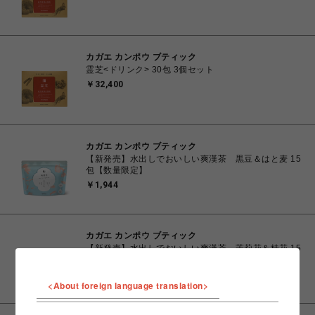
カガエ カンポウ ブティック
霊芝<ドリンク> 30包 3個セット
￥32,400
カガエ カンポウ ブティック
【新発売】水出しでおいしい爽漢茶 黒豆＆はと麦 15
包【数量限定】
￥1,944
カガエ カンポウ ブティック
【新発売】水出しでおいしい爽漢茶 茉莉花＆桂花 15
包【数量限定】
￥1,944
<About foreign language translation>