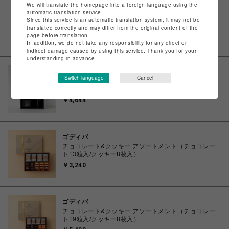
We will translate the homepage into a foreign language using the
カガエ カンポウ ブティック
automatic translation service.
KAGAEはと麦とビタミンCのフルーツ青汁 30包
Since this service is an automatic translation system, it may not be
￥4,104
translated correctly and may differ from the original content of the
page before translation.
In addition, we do not take any responsibility for any direct or
indirect damage caused by using this service. Thank you for your
understanding in advance.
MORIHICO & The Alternative
Switch language
Cancel
森の雫 リキッドコーヒーRICH・コーヒーゼリーセッ
ト
￥4,644
ゴディバ
チョコレート&クッキー アソートメント（チョコレー
ト13粒入/クッキー8枚入）
￥3,240
ゴディバ
チョコレート&クッキー アソートメント（チョコレー
ト19粒入/クッキー8枚入）