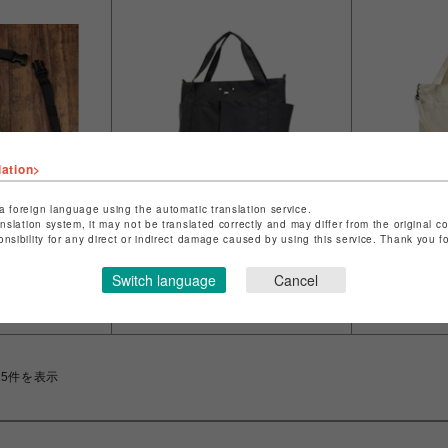
lation>
a foreign language using the automatic translation service.
anslation system, it may not be translated correctly and may differ from the original c
リュテス
リュテス
onsibility for any direct or indirect damage caused by using this service. Thank you 
トポーチ ミッ
新作！【マザーバック ミッフ
新作！【マ
】6049 WH
ィー(miffy) 】6048 BK
ィー(miffy
Switch language
Cancel
￥4,290
￥4,290
15件を表示