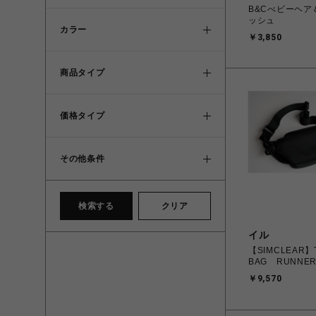
B&Cべビーヘア
ッシュ
カラー
￥3,850
商品タイプ
価格タイプ
その他条件
検索する
クリア
イル
【SIMCLEAR】
BAG RUNNER
￥9,570