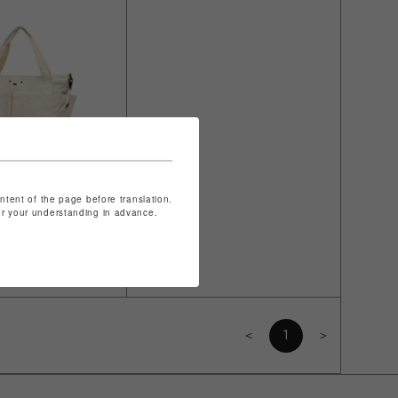
ontent of the page before translation.
for your understanding in advance.
ザーバック ミッフ
) 】6048 WH
＜
1
＞