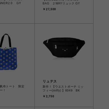
NNER2.0 GY
BAG ２WAYリュック GY
￥27,500
リュテス
帆布トート 限定
新作！【ウエストポーチ ミッ
ー！
フィー(miffy) 】6049 BK
￥2,750