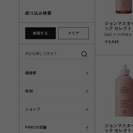
絞り込み検索
ジョンマスタ
ック セレクト
検索する
クリア
N&CママSTM
￥5,940
価格帯
性別
ショップ
ジョンマスタ
PARCO店舗
ック セレクト