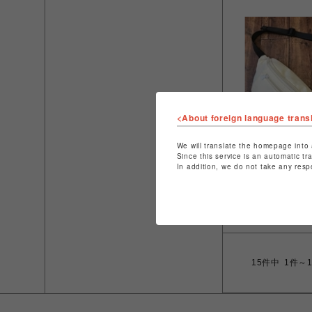
<About foreign language trans
We will translate the homepage into 
Since this service is an automatic tr
リュテス
In addition, we do not take any resp
新作！【ウエス
フィー(miffy) 
￥2,750
15
件中
1件～