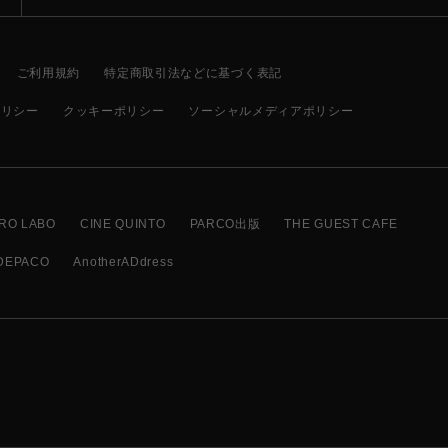
ご利用規約
特定商取引法などに基づく表記
ポリシー
クッキーポリシー
ソーシャルメディアポリシー
RO LABO
CINE QUINTO
PARCO出版
THE GUEST CAFE
DEPACO
AnotherADdress