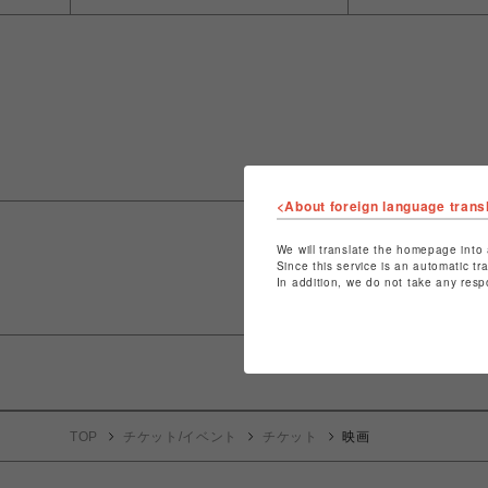
<About foreign language trans
We will translate the homepage into 
Since this service is an automatic tr
In addition, we do not take any resp
TOP
チケット/イベント
チケット
映画