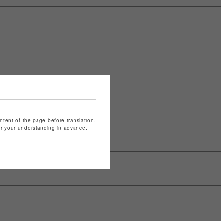
ontent of the page before translation.
for your understanding in advance.