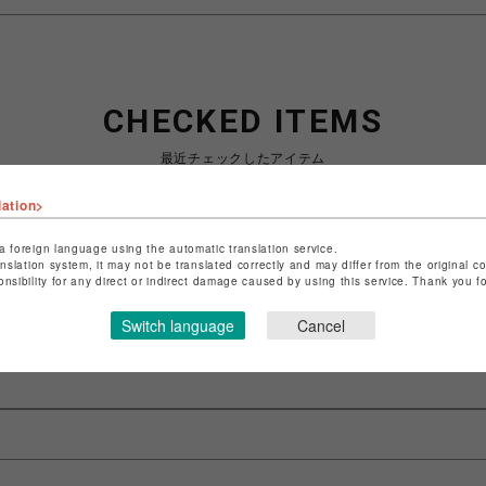
CHECKED ITEMS
最近チェックしたアイテム
lation>
a foreign language using the automatic translation service.
anslation system, it may not be translated correctly and may differ from the original c
最近見た商品がありません。
onsibility for any direct or indirect damage caused by using this service. Thank you 
Switch language
Cancel