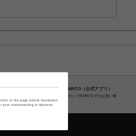
POCKET PARCO（公式アプリ）
コイン＆クーポンでPARCOでのお買い物
ontent of the page before translation.
がオトクに
for your understanding in advance.