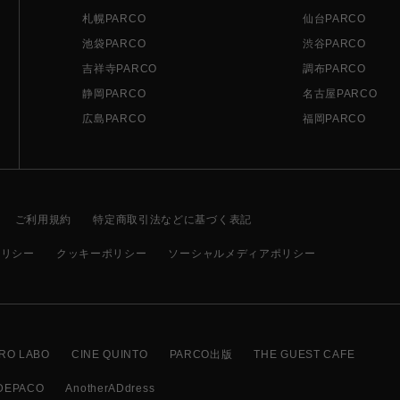
札幌PARCO
仙台PARCO
池袋PARCO
渋谷PARCO
吉祥寺PARCO
調布PARCO
静岡PARCO
名古屋PARCO
広島PARCO
福岡PARCO
ご利用規約
特定商取引法などに基づく表記
ポリシー
クッキーポリシー
ソーシャルメディアポリシー
RO LABO
CINE QUINTO
PARCO出版
THE GUEST CAFE
DEPACO
AnotherADdress