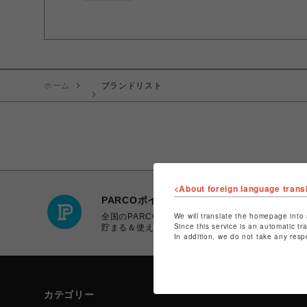
ホーム
ブランドリスト
<About foreign language trans
PARCOポイント
We will translate the homepage into 
全国のPARCOやONLINE PARCOで
Since this service is an automatic tr
貯まる＆使える
In addition, we do not take any resp
カテゴリー