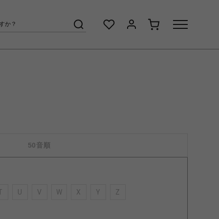
50音順
T
U
V
W
X
Y
Z