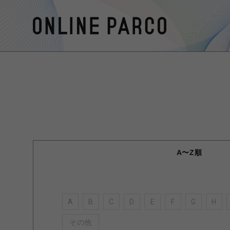
A〜Z順
A
B
C
D
E
F
G
H
その他