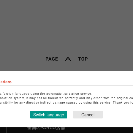
lation>
ポケパル払い
a foreign language using the automatic translation service.
初回登録＆お買物で最大1,500円分の
anslation system, it may not be translated correctly and may differ from the original c
PARCOポイント進呈
onsibility for any direct or indirect damage caused by using this service. Thank you 
Switch language
Cancel
全国のPARCO店舗