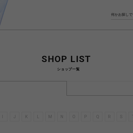
SHOP LIST
ショップ一覧
I
J
K
L
M
N
O
P
Q
R
S