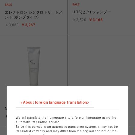
HITA(ヒタ) シャンプー
エレクトロン シンクロトリートメ
ント (ポンプタイプ)
￥3,520
￥3,168
￥3,630
￥3,267
<About foreign language translation>
【ダンス デザイン チューナー】
MODERN SHIMMER(モダンシマ
ー)
￥1,980
We will translate the homepage into a foreign language using the
automatic translation service.
Since this service is an automatic translation system, it may not be
translated correctly and may differ from the original content of the