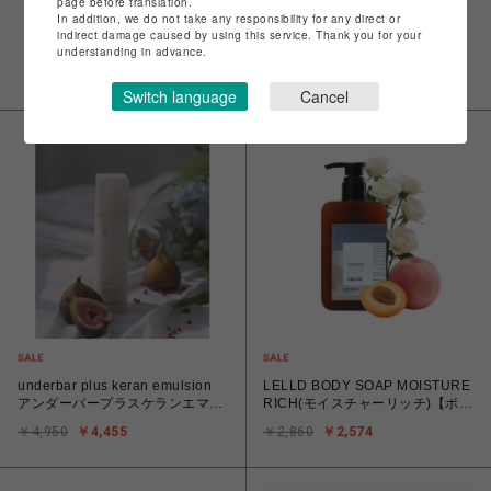
page before translation.
In addition, we do not take any responsibility for any direct or
NEW ARRIVALS
indirect damage caused by using this service. Thank you for your
understanding in advance.
新着
Switch language
Cancel
underbar plus keran emulsion
LELLD BODY SOAP MOISTURE
アンダーバープラスケランエマル
RICH(モイスチャーリッチ)【ボデ
ジョン ＜ヘアケアミルク＞
ィソープ】
￥4,950
￥4,455
￥2,860
￥2,574