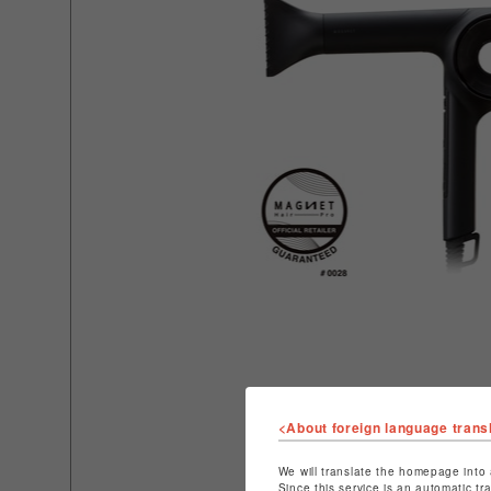
<About foreign language trans
We will translate the homepage into 
Since this service is an automatic tr