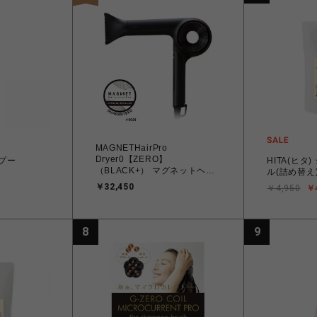
MAGNETHairPro
Dryer0【ZERO】
ンプー
HITA(ヒタ
（BLACK+） マグネットヘア
ル(詰め替え
プロ ドライヤーゼロブラック
￥32,450
￥4,950
￥
プラス
8
9