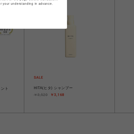
for your understanding in advance.
HITA(ヒタ) シャンプー
メント
￥3,520
￥3,168