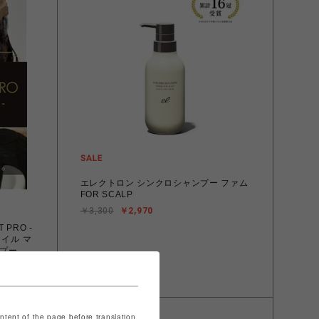
エレクトロン シンクロシャンプー ファム
FOR SCALP
￥3,300
￥2,970
 PRO -
ロコイル マ
ンプーブ
ontent of the page before translation.