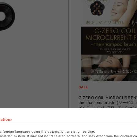
G-ZERO COIL MICROCURRENT
the shampoo brush -(ジーゼ
イクロカレント プロ- ザ・シャ
ラシ -)
￥5,500
￥4,950
lation>
a foreign language using the automatic translation service.
anslation system, it may not be translated correctly and may differ from the original c