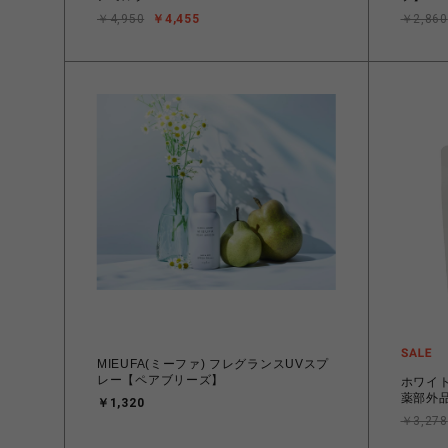
￥4,950
￥4,455
￥2,860
MIEUFA(ミーファ) フレグランスUVスプ
レー【ペアブリーズ】
ホワイト
薬部外品
￥1,320
￥3,278