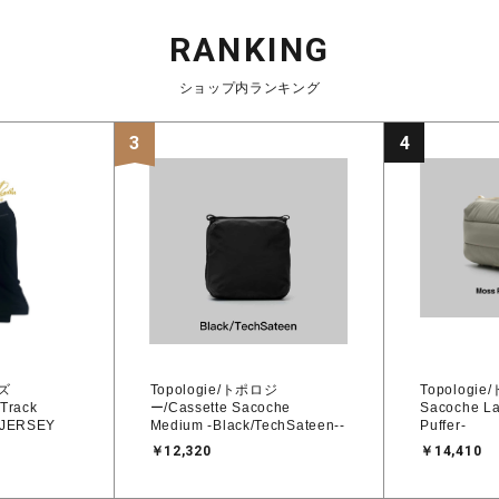
RANKING
ショップ内ランキング
3
4
ドルズ
Topologie/トポロジ
Topologie
Track
ー/Cassette Sacoche
Sacoche La
 JERSEY
Medium -Black/TechSateen--
Puffer-
￥12,320
￥14,410