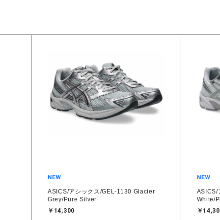
ASICS/アシックス/GEL-1130 Glacier
ASICS
Grey/Pure Silver
White/P
￥14,300
￥14,30