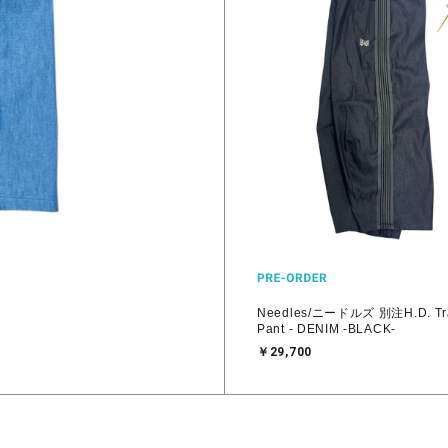
BLUE-
Needles/ニードルズ 別注H.D. Tr
Pant - DENIM -BLACK-
￥29,700