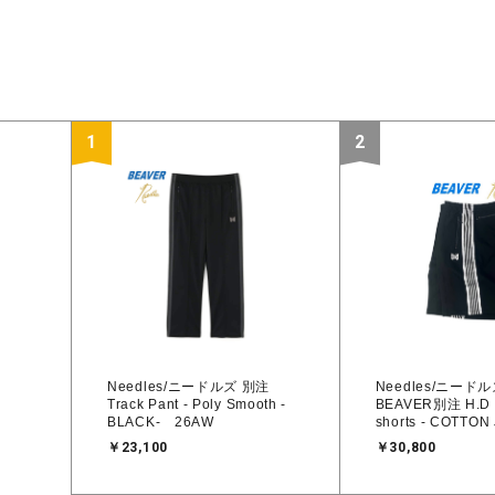
1
2
Needles/ニードルズ 別注
Needles/ニー
Track Pant - Poly Smooth -
BEAVER別注 H.D 
BLACK- 26AW
shorts - COTTON
￥23,100
￥30,800