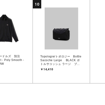
10
/ニードルズ 別注
Topologie/トポロジー Bottle
t - Poly Smooth -
Sacoche Large BLACK ボ
6AW
トルサコッシュ ラージ ブラ
ック【バッグ単体】
￥14,410