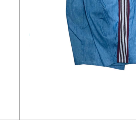
Needles/ニードルズ 別注H.D. Track Pant - DENIM -LIGHT 
￥29,700