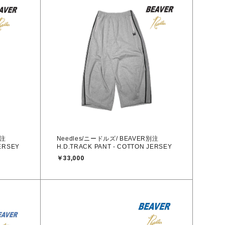
別注
Needles/ニードルズ/ BEAVER別注
JERSEY
H.D.TRACK PANT - COTTON JERSEY
￥33,000