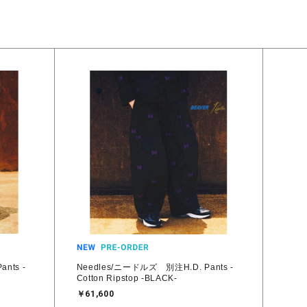
nts -
Needles/ニードルズ 別注H.D. Pants -
Cotton Ripstop -BLACK-
￥61,600