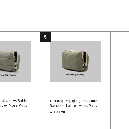
5
/トポロジー/Bottle
Topologie/トポロジー/Bottle
rge- Moss Putty
Sacoche Large- Moss Putty -
￥13,420