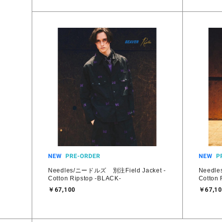
Needles/ニードルズ 別注Field Jacket -
Needl
Cotton Ripstop -BLACK-
Cotton 
￥67,100
￥67,10