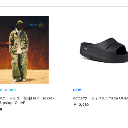
es/ニードルズ 別注Field Jacket -
oofos/ウーフォス/OOmega OOa
Ripstop -OLIVE-
￥12,980
0