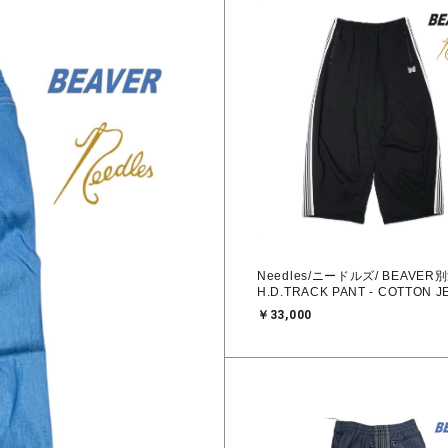
Needles/ニードルズ/ BEAVER
H.D.TRACK PANT - COTTON 
￥33,000