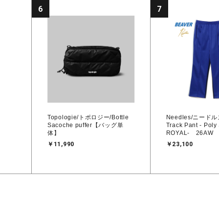
6
7
Topologie/トポロジー/Bottle
Needles/ニード
Sacoche puffer【バッグ単
Track Pant - Poly
体】
ROYAL- 26AW
￥11,990
￥23,100