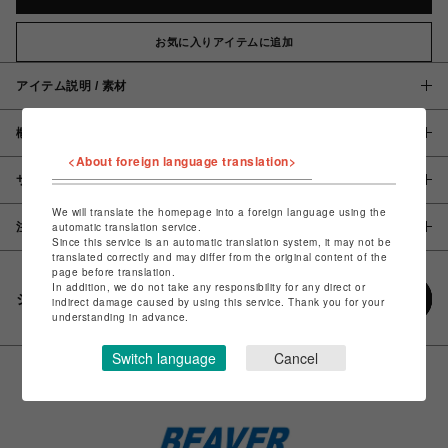
お気に入りアイテムに追加
アイテム説明 / 素材
概要
<About foreign language translation>
サイズ
We will translate the homepage into a foreign language using the
注意事項
automatic translation service.
Since this service is an automatic translation system, it may not be
translated correctly and may differ from the original content of the
page before translation.
In addition, we do not take any responsibility for any direct or
シェアする
indirect damage caused by using this service. Thank you for your
understanding in advance.
Switch language
Cancel