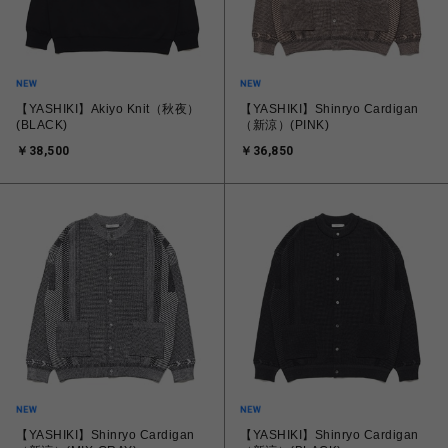
【YASHIKI】Akiyo Knit（秋夜）
【YASHIKI】Shinryo Cardigan
(BLACK)
（新涼）(PINK)
￥38,500
￥36,850
【YASHIKI】Shinryo Cardigan
【YASHIKI】Shinryo Cardigan