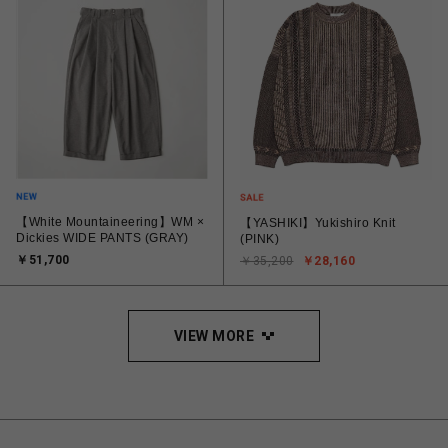
【White Mountaineering】WM ×
【YASHIKI】Yukishiro Knit
Dickies WIDE PANTS (GRAY)
(PINK)
￥51,700
￥35,200
￥28,160
VIEW MORE