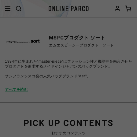
MSPCプロダクト ソート
エムエスピーシープロダクト ソート
1994年に生まれた"master-piece"はファッション性と機能性を融合させた
プロダクトを追求するメイドインジャパンのバッグブランド。
サンフランシスコ発の人気バッグブランド"Aer"。
"master-piece"のバッグを中心に、機能性、素材、背景に拘った国内外の
すべてを読む
厳選したアパレルセレクトを行っている複合ショップです。
実店舗との併売となりますので、タイミングによってはオーダーが可能で
も商品がご用意出来ない場合もございます。在庫確認は店舗まで直接ご連
絡ください。
PICK UP CONTENTS
おすすめコンテンツ