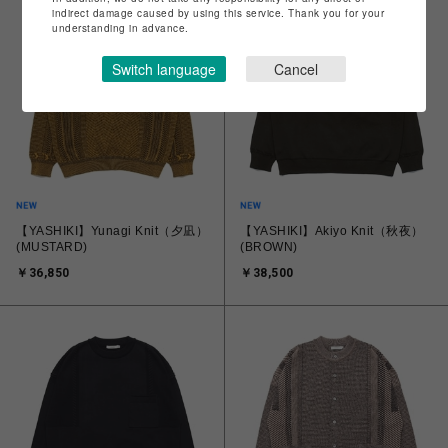
indirect damage caused by using this service. Thank you for your
understanding in advance.
Switch language
Cancel
【YASHIKI】Yunagi Knit（夕凪）
【YASHIKI】Akiyo Knit（秋夜）
(MUSTARD)
(BROWN)
￥36,850
￥38,500