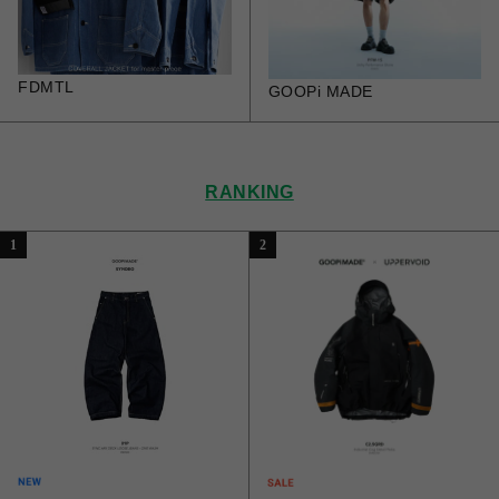
FDMTL
GOOPi MADE
RANKING
1
2