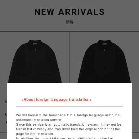
NEW ARRIVALS
新着
<About foreign language translation>
【YASHIKI】Akiyo Zip
【YASHIKI】Akiyo Zip
Cardigan（秋夜）(BROWN)
Cardigan（秋夜）(BLACK)
We will translate the homepage into a foreign language using the
automatic translation service.
￥48,400
￥48,400
Since this service is an automatic translation system, it may not be
translated correctly and may differ from the original content of the
page before translation.
In addition, we do not take any responsibility for any direct or