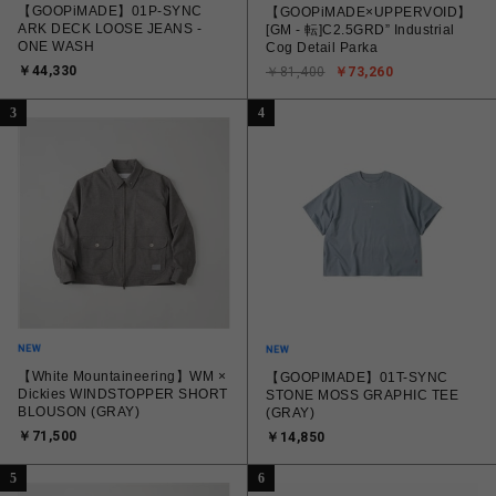
【GOOPiMADE】01P-SYNC
【GOOPiMADE×UPPERVOID】
ARK DECK LOOSE JEANS -
[GM - 転]C2.5GRD” Industrial
ONE WASH
Cog Detail Parka
￥44,330
￥81,400
￥73,260
3
4
【White Mountaineering】WM ×
【GOOPIMADE】01T-SYNC
Dickies WINDSTOPPER SHORT
STONE MOSS GRAPHIC TEE
BLOUSON (GRAY)
(GRAY)
￥71,500
￥14,850
5
6