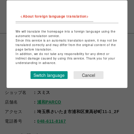
VIEW MORE
<About foreign language translation>
We will translate the homepage into a foreign language using the
automatic translation service.
Since this service is an automatic translation system, it may not be
translated correctly and may differ from the original content of the
page before translation.
In addition, we do not take any responsibility for any direct or
indirect damage caused by using this service. Thank you for your
understanding in advance.
Switch language
Cancel
ショップ名
スミス
店舗名
浦和PARCO
アクセス
埼玉県さいたま市浦和区東高砂町11-1_2F
電話番号
048-611-8167