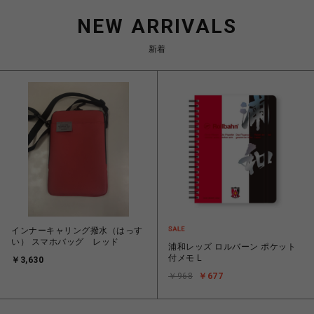
NEW ARRIVALS
新着
インナーキャリング撥水（はっす
い） スマホバッグ レッド
浦和レッズ ロルバーン ポケット
付メモ L
￥3,630
￥968
￥677