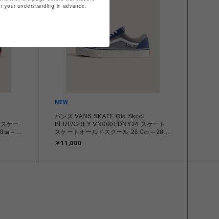
for your understanding in advance.
バンズ VANS SKATE Old Skool
A スケー
BLUE/GREY VN000EDNY24 スケート
スケートオールドスクール 26.0㎝～28.0
ーズ
㎝ スニーカー メンズ シューズ
￥11,000
海道/沖
0198266485218 【送料無料 北海道/沖
縄/離島を除く】