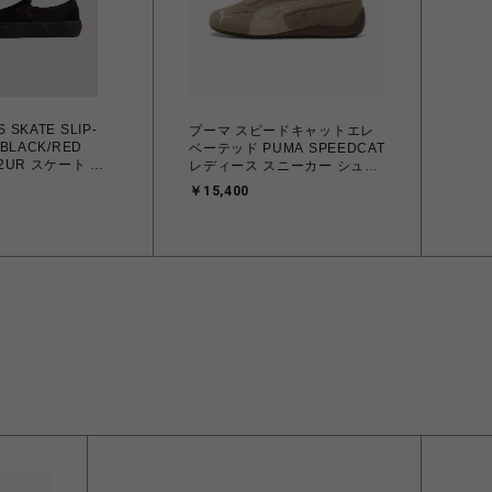
 SKATE SLIP-
プーマ スピードキャットエレ
/BLACK/RED
ベーテッド PUMA SPEEDCAT
52UR スケート ス
レディース スニーカー シュー
6.0cm～28.0㎝
ズ Ice Coffee-Alpine Snow
￥15,400
メンズ シューズ
23.0cm～25.0cm 403619_02
86857 【北海道/沖
4069156860292 【送料無料
払い】
北海道/沖縄/離島を除く】