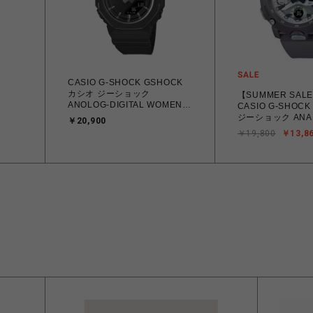
CASIO G-SHOCK GSHOCK
カシオ ジーショック
【SUMMER SA
ANOLOG-DIGITAL WOMEN
CASIO G-SHOCK
GMA-P2110-1AJF 腕時計 国
ジーショック ANA
￥20,900
内正規品 【送料無料 北海道/沖
DIGITAL GA-200
￥19,800
￥13,8
縄/離島除く】
HIDDEN GLOWシ
2000HD-8AJF 
（ショックレジス
ンコアガード構造 
針退避機能 腕時計
【送料無料 北海道
く】