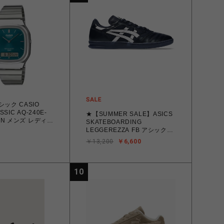
ック CASIO
SSIC AQ-240E-
★【SUMMER SALE】ASICS
EEN メンズ レディー
SKATEBOARDING
6409578 腕時計 国
LEGGEREZZA FB アシックス
スケートボーディング
￥13,200
￥6,600
Navy/White 23.5㎝～27.0㎝
1201B058.400 スケートボー
ド スケボー スニーカー Gino
Iannucci 4571633100369
10
【北海道/沖縄/離島 着払い】