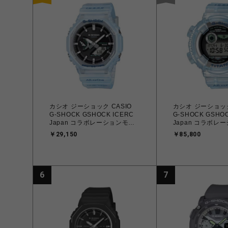
カシオ ジーショック CASIO
カシオ ジーショック
G-SHOCK GSHOCK ICERC
G-SHOCK GSHOC
Japan コラボレーションモデ
Japan コラボレ
ル DIGITAL-ANALOG
ル MASTER OF G
￥29,150
￥85,800
2100Series GA-B2100KB-
FROGMAN GW-82
2AJR メンズ レディース
メンズ レディース
4549526426926 腕時計 国内
正規品 45495264
正規品 【送料無料 北海道/沖
料無料 北海道/沖
縄/離島除く】
6
7