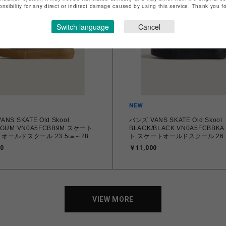
onsibility for any direct or indirect damage caused by using this service. Thank you 
Switch language
Cancel
NS SKATE Old Skool
バンズ VANS SKATE Old Skool
/GUM VN0A5FCBB9M スケート
BLACK/BLACK VN0A5FCBBK
ルドスクール 23.5㎝～28.0
ト スケートオールドスクール 26.0㎝～
ーカー メンズ レディース シュー
28.0㎝ スニーカー メンズ シュ
0
￥11,000
4905588708 【送料無料 北海道/
0194901608899 【送料無料 北
島を除く】
縄/離島を除く】
VIEW MORE
VIEW MORE