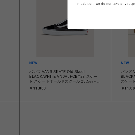
In addition, we do not take any resp
バンズ VANS SKATE Old Skool
バンズ VA
BLACK/WHITE VN0A5FCBY28 スケー
BLACK
ト スケートオールドスクール 23.5㎝～
スケートオー
28.0㎝ スニーカー メンズ レディース シ
㎝ スニ
￥11,000
￥11,00
ューズ 0194905586605 【送料無料 北海
ズ 019
道/沖縄/離島を除く】
沖縄/離