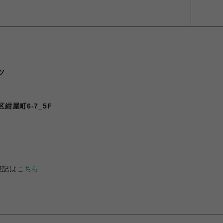
ツ
紺屋町6-7_5F
表記は
こちら