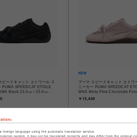
スピードキャット エトワール ス
プーマ スピードキャット エトワ
PUMA SPEEDCAT ETOILE
ニーカー PUMA SPEEDCAT ETO
MA Black 23.0㎝～25.0㎝
WNS Misty Pink-Chocolate Fo
3_02 4070032779683 【送料無
23.0cm～25.0㎝ 407673_03
0
￥15,400
道/沖縄/離島を除く】
4070033914915 【送料無料 北
縄/離島を除く】
lation>
a foreign language using the automatic translation service.
anslation system, it may not be translated correctly and may differ from the original c