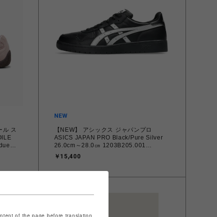
ール ス
【NEW】 アシックス ジャパンプロ
ILE
ASICS JAPAN PRO Black/Pure Silver
ndue
26.0cm～28.0㎝ 1203B205.001
4573690068224 メンズ スニーカー スポ
￥15,400
海道/沖
ーツスタイル 【送料無料 北海道/沖縄/離
島を除く】
ontent of the page before translation.