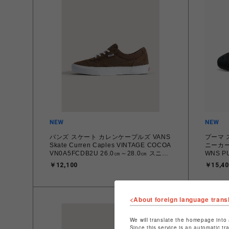
バンズ スケート カレンケープルズ VANS
プーマ 
Skate Curren Caples VINTAGE COCOA
ニーカー 
VN0A5FCDB2U 26.0㎝～28.0㎝ スニー
WNS PU
カー メンズ シューズ 0198266422336
40767
￥12,100
￥15,40
【送料無料 北海道/沖縄/離島を除く】
料 北海
<About foreign language trans
We will translate the homepage into 
Since this service is an automatic tr