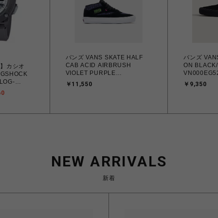
バンズ VANS SKATE HALF
バンズ VANS
CAB ACID AIRBRUSH
ON BLACK
LE】カシオ
VIOLET PURPLE
VN000EG
 GSHOCK
VN0A5FCDCPU スケート ハ
リップオン 2
LOG-
￥11,550
￥9,350
ーフキャブ 26.0cm～28.0㎝
スニーカー 
0 SERIES
60
スニーカー メンズ シューズ
01982664
リーズ GA-
0198266502779 【送料無料
縄/離島 着
耐衝撃構造
北海道/沖縄/離島を除く】
ト） カーボ
20気圧防水
 国内正規品
/沖縄/離島除
NEW ARRIVALS
新着