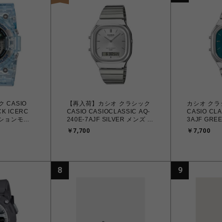
 CASIO
【再入荷】カシオ クラシック
カシオ クラシ
K ICERC
CASIO CASIOCLASSIC AQ-
CASIO CLA
ーションモデ
240E-7AJF SILVER メンズ レ
3AJF GR
-SEA
ディース 4549526409615 腕
ス 454952
￥7,700
￥7,700
00K-2JR
時計 国内正規品 【 北海道/沖
内正規品 【 北海道/沖縄/離島
 腕時計 国内
縄/離島 着払い】
着払い】
26469 【送
縄/離島除く】
8
9