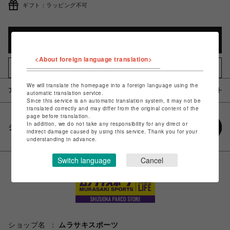
ギフト：ラッピング不可
カートに入れる
<About foreign language translation>
お気に入りアイテムに追加
We will translate the homepage into a foreign language using the
アイテム説明 / 素材
automatic translation service.
Since this service is an automatic translation system, it may not be
translated correctly and may differ from the original content of the
page before translation.
In addition, we do not take any responsibility for any direct or
シェアする
indirect damage caused by using this service. Thank you for your
understanding in advance.
Switch language
Cancel
ショップ名
ムラサキスポーツ