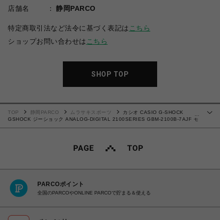
店舗名
静岡PARCO
特定商取引法など法令に基づく表記は
こちら
ショップお問い合わせは
こちら
SHOP TOP
TOP
静岡PARCO
ムラサキスポーツ
カシオ CASIO G-SHOCK
…
GSHOCK ジーショック ANALOG-DIGITAL 2100SERIES GBM-2100B-7AJF モ
バイルリンク/アプリ連携機能 Bluetooth ソーラー充電システム 腕時計 国内正規
品 【送料無料 北海道/沖縄/離島除く】
PARCOポイント
全国のPARCOやONLINE PARCOで貯まる＆使える