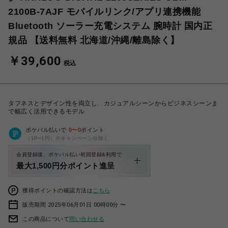
2100B-7AJF モバイルリンク/アプリ連携機能
Bluetooth ソーラー充電システム 腕時計 国内正
規品 【送料無料 北海道/沖縄/離島除く】
￥39,600
税込
タフネスとデザイン性を両立し、カジュアルシーンからビジネスシーンま
で幅広く活用できるモデル
ポケパル払いで
0
〜
0
ポイント
（1P=1円）※キャンペーン分除く
会員登録後、ポケパル払い初回登録&利用で
最大1,500円分ポイント進呈
獲得ポイントの確認方法は
こちら
販売期間 2025年06月01日 00時00分 〜
この商品について
問い合わせる