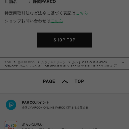
店舗名
静岡PARCO
特定商取引法など法令に基づく表記は
こちら
ショップお問い合わせは
こちら
SHOP TOP
TOP
静岡PARCO
ムラサキスポーツ
カシオ CASIO G-SHOCK
…
GSHOCK ジーショック G-LIDE WOMEN GLX-S5610-2JF BLUE 20気圧防水 シ
ョックレジスト 腕時計 国内正規品 【送料無料 北海道/沖縄/離島を除く】
PARCOポイント
全国のPARCOやONLINE PARCOで貯まる＆使える
ポケパル払い