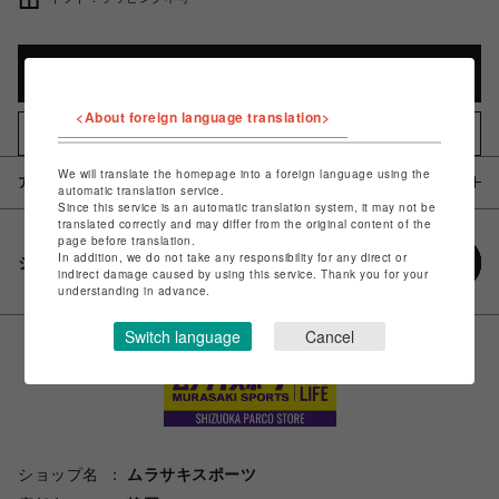
カートに入れる
<About foreign language translation>
お気に入りアイテムに追加
We will translate the homepage into a foreign language using the
アイテム説明 / 素材
automatic translation service.
Since this service is an automatic translation system, it may not be
translated correctly and may differ from the original content of the
page before translation.
In addition, we do not take any responsibility for any direct or
シェアする
indirect damage caused by using this service. Thank you for your
understanding in advance.
Switch language
Cancel
ショップ名
ムラサキスポーツ