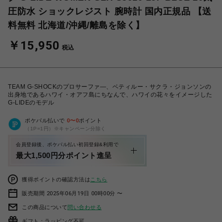
圧防水 ショックレジスト 腕時計 国内正規品 【送
料無料 北海道/沖縄/離島を除く】
￥15,950
税込
TEAM G-SHOCKのプロサーファ―、ベティルー・サクラ・ジョンソンの
出身地であるハワイ・オアフ島にちなんで、ハワイの花々をイメージした
G-LIDEのモデル
ポケパル払いで
0
〜
0
ポイント
（1P=1円）※キャンペーン分除く
会員登録後、ポケパル払い初回登録&利用で
最大1,500円分ポイント進呈
獲得ポイントの確認方法は
こちら
販売期間 2025年06月19日 00時00分 〜
この商品について
問い合わせる
ギフト：ラッピング不可