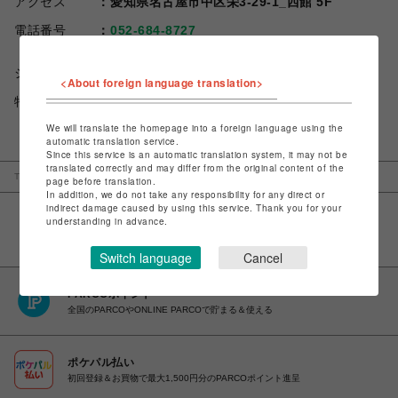
アクセス
愛知県名古屋市中区栄3-29-1_西館 5F
電話番号
052-684-8727
ショップお問い合わせは
こちら
<About foreign language translation>
特定商取引法など法令に基づく表記は
こちら
We will translate the homepage into a foreign language using the
automatic translation service.
Since this service is an automatic translation system, it may not be
translated correctly and may differ from the original content of the
TOP
名古屋PARCO
トランジションbyパッゾ
page before translation.
In addition, we do not take any responsibility for any direct or
indirect damage caused by using this service. Thank you for your
understanding in advance.
Switch language
Cancel
PARCOポイント
全国のPARCOやONLINE PARCOで貯まる＆使える
ポケパル払い
初回登録＆お買物で最大1,500円分のPARCOポイント進呈