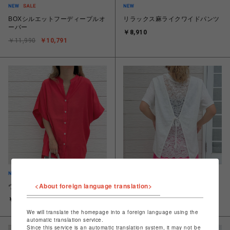
BOXシルエットフーディープルオ
リラックス麻ライクワイドパンツ
ーバー
￥8,910
￥11,990
￥10,791
<About foreign language translation>
ウォッシャブルスキッパーシャツ
バックレースレイヤードT
￥11,880
￥10,890
￥7,623
We will translate the homepage into a foreign language using the
automatic translation service.
Since this service is an automatic translation system, it may not be