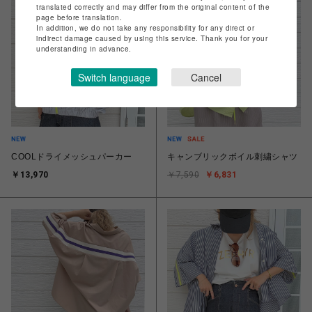
translated correctly and may differ from the original content of the
page before translation.
In addition, we do not take any responsibility for any direct or
indirect damage caused by using this service. Thank you for your
understanding in advance.
Switch language
Cancel
COOLドライメッシュパーカー
キャンブリックボイル刺繍シャツ
￥13,970
￥7,590
￥6,831