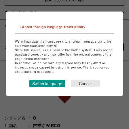
アイテム説明 / 素材
サイズ
<About foreign language translation>
We will translate the homepage into a foreign language using the
automatic translation service.
シェアする
Since this service is an automatic translation system, it may not be
translated correctly and may differ from the original content of the
page before translation.
In addition, we do not take any responsibility for any direct or
indirect damage caused by using this service. Thank you for your
understanding in advance.
Switch language
Cancel
ショップ名
Q
店舗名
吉祥寺PARCO