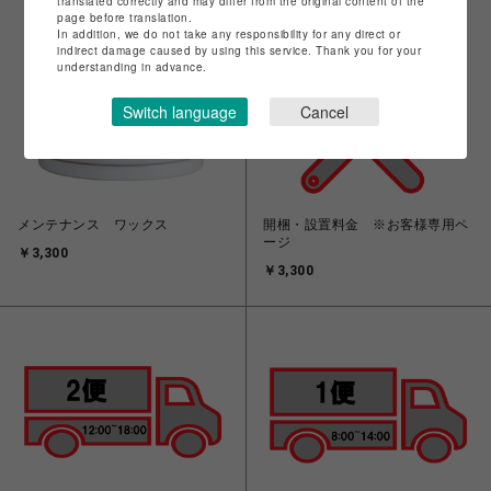
translated correctly and may differ from the original content of the
page before translation.
In addition, we do not take any responsibility for any direct or
indirect damage caused by using this service. Thank you for your
understanding in advance.
Switch language
Cancel
メンテナンス ワックス
開梱・設置料金 ※お客様専用ペ
ージ
￥3,300
￥3,300