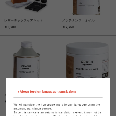
レザーテックスケアキット
メンテナンス オイル
￥3,900
￥2,750
<About foreign language translation>
メンテナンス オイル
メンテナンス ワックス
￥2,750
￥3,300
We will translate the homepage into a foreign language using the
automatic translation service.
Since this service is an automatic translation system, it may not be