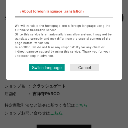
<About foreign language translation>
シェアする
We will translate the homepage into a foreign language using the
automatic translation service.
Since this service is an automatic translation system, it may not be
translated correctly and may differ from the original content of the
page before translation.
In addition, we do not take any responsibility for any direct or
indirect damage caused by using this service. Thank you for your
understanding in advance.
Switch language
Cancel
ショップ名
クラッシュゲート
店舗名
吉祥寺PARCO
特定商取引法など法令に基づく表記は
こちら
ショップお問い合わせは
こちら