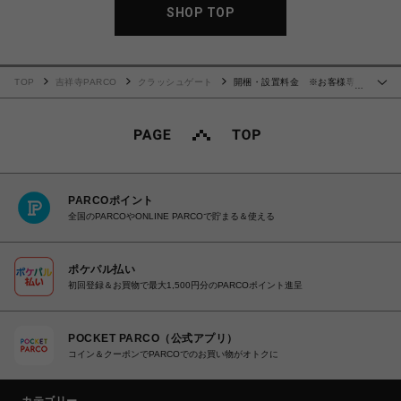
SHOP TOP
TOP
吉祥寺PARCO
クラッシュゲート
開梱・設置料金 ※お客様専用
…
ページ
PARCOポイント
全国のPARCOやONLINE PARCOで貯まる＆使える
ポケパル払い
初回登録＆お買物で最大1,500円分のPARCOポイント進呈
POCKET PARCO（公式アプリ）
コイン＆クーポンでPARCOでのお買い物がオトクに