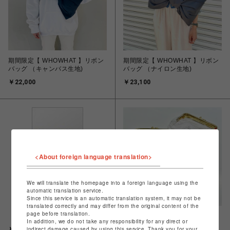
期間限定【 WHOWHAT 】リボン
期間限定【 WHOWHAT 】リボン
バッグ （キャンバス生地)
バッグ （ナイロン生地)
￥22,000
￥23,100
<About foreign language translation>
We will translate the homepage into a foreign language using the
automatic translation service.
Since this service is an automatic translation system, it may not be
translated correctly and may differ from the original content of the
page before translation.
【Aquvii】クリア キーケース
【Aquvii】クリア ダブルがま口
In addition, we do not take any responsibility for any direct or
indirect damage caused by using this service. Thank you for your
￥1,650
￥1,650