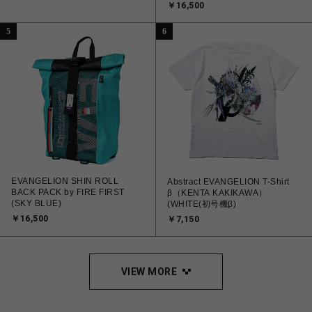
￥16,500
5
6
EVANGELION SHIN ROLL
Abstract EVANGELION T-Shirt
BACK PACK by FIRE FIRST
β（KENTA KAKIKAWA）
(SKY BLUE)
(WHITE(初号機β)
￥16,500
￥7,150
VIEW MORE