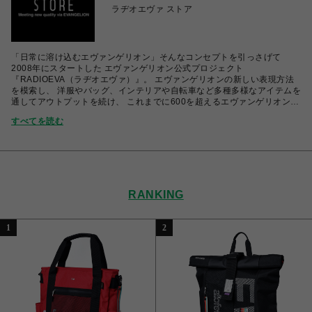
ラヂオエヴァ ストア
「日常に溶け込むエヴァンゲリオン」そんなコンセプトを引っさげて
2008年にスタートした エヴァンゲリオン公式プロジェクト
『RADIOEVA（ラヂオエヴァ）』。 エヴァンゲリオンの新しい表現方法
を模索し、 洋服やバッグ、インテリアや自転車など多種多様なアイテムを
通してアウトプットを続け、 これまでに600を超えるエヴァンゲリオンア
イテムを世に送ってきた。 まさに実験とも呼べるこのプロジェクトが次な
すべてを読む
る挑戦がこのリアルストア。 多くのエヴァファンに刺激を与え、新たなコ
ミュニティーの場を提案する。 新しい“エヴァンゲリオン“を是非ともその
身で感じて欲しい。
RANKING
1
2