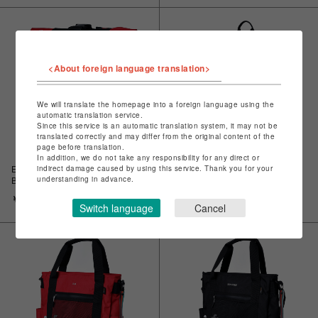
<About foreign language translation>
We will translate the homepage into a foreign language using the
automatic translation service.
Since this service is an automatic translation system, it may not be
translated correctly and may differ from the original content of the
page before translation.
In addition, we do not take any responsibility for any direct or
indirect damage caused by using this service. Thank you for your
EVANGELION SHIN ROLL
EVANGELION SHIN ROLL
understanding in advance.
BACK PACK by FIRE FIRST
BACK PACK by FIRE FIRST
(RED)
(BLACK)
￥16,500
￥16,500
Switch language
Cancel