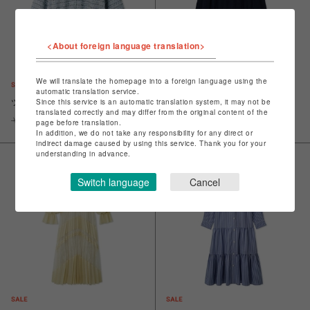
<About foreign language translation>
We will translate the homepage into a foreign language using the
automatic translation service.
Since this service is an automatic translation system, it may not be
ツイーディトラックブルゾン
ボレロレイヤードベスト
translated correctly and may differ from the original content of the
￥24,200
￥12,100
￥19,800
￥9,900
page before translation.
In addition, we do not take any responsibility for any direct or
indirect damage caused by using this service. Thank you for your
understanding in advance.
Switch language
Cancel