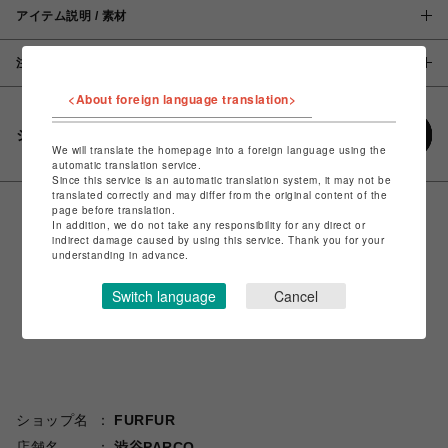
アイテム説明 / 素材
注意事項
<About foreign language translation>
シェアする
We will translate the homepage into a foreign language using the
automatic translation service.
Since this service is an automatic translation system, it may not be
translated correctly and may differ from the original content of the
page before translation.
In addition, we do not take any responsibility for any direct or
indirect damage caused by using this service. Thank you for your
understanding in advance.
Switch language
Cancel
ショップ名
FURFUR
店舗名
渋谷PARCO