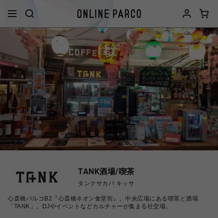
TANK酒場/喫茶
タンクサカバ キッサ
心斎橋パルコB2『心斎橋ネオン食堂街』。中央広場にある喫茶と酒場
「TANK」。DJやイベントなどカルチャーが集まる社交場。