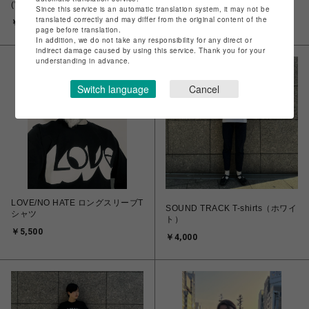
(WHITE)
(BLACK)
Since this service is an automatic translation system, it may not be
translated correctly and may differ from the original content of the
￥3,500
￥3,500
page before translation.
In addition, we do not take any responsibility for any direct or
indirect damage caused by using this service. Thank you for your
understanding in advance.
Switch language
Cancel
LOVE/NO HATE ロングスリーブT
SOUND TRACK T-shirts（ホワイ
シャツ
ト）
￥5,500
￥4,000