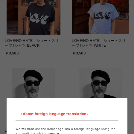
LOVE/NO HATE ショートスリ
LOVE/NO HATE ショートスリ
ーブTシャツ BLACK
ーブTシャツ WHITE
￥3,500
￥3,500
<About foreign language translation>
We will translate the homepage into a foreign language using the
PEACE / NO WAR Tシャツ
PEACE / NO WAR Tシャツ
automatic translation service.