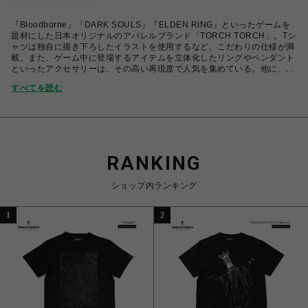
『Bloodborne』『DARK SOULS』『ELDEN RING』といったゲームを
題材にした日本オリジナルのアパレルブランド「TORCH TORCH」。Tシ
ャツは独自に描き下ろしたイラストを使用するなど、こだわりの仕様が満
載。また、ゲーム中に登場するアイテムを立体化したリングやペンダント
といったアクセサリーは、その高い再現度で人気を集めている。他に、
『ARMORED CORE VI FIRES OF RUBICON』『SEKIRO: SHADOWS
すべてを読む
DIE TWICE』『LITTLE NIGHTMARES』など、どれもファン心をくすぐ
るユニークなものでありながら、日常でも着用できることを意識した商品
を取り扱っている。
RANKING
ショップ内ランキング
1
2