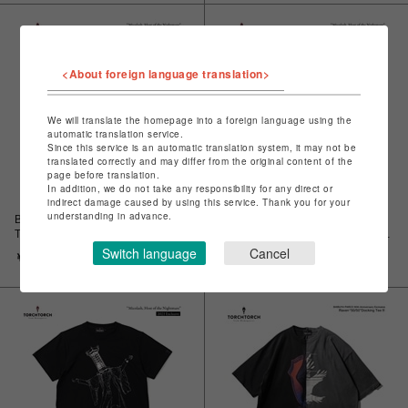
<About foreign language translation>
We will translate the homepage into a foreign language using the
automatic translation service.
Since this service is an automatic translation system, it may not be
translated correctly and may differ from the original content of the
page before translation.
In addition, we do not take any responsibility for any direct or
indirect damage caused by using this service. Thank you for your
understanding in advance.
Bloodborne × TORCH TORCH/
Bloodborne × TORCH TORCH/
Tシャツコレクション: ミコラーシ
Tシャツコレクション: ミコラーシ
ュ 2023 ver EX ブラック × シル
ュ 2023 ver EX ブラック × シル
Switch language
Cancel
￥7,700
￥7,700
バーフォイル L
バーフォイル M